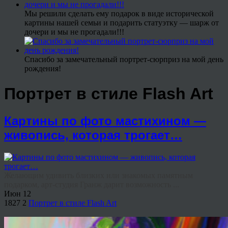
Мы решили сделать ему подарок в виде исторической
картины нашей семьи и подарить статуэтку — шарж от
дочери и мы не прогадали!!!
Спасибо за замечательный портрет-сюрприз на мой день
рождения!
Портрет в стиле Flash Art
Картины по фото мастихином —
живопись, которая трогает…
Желающим удивить близких или знакомых памятным
подарком, арт-студия Гранж дарит возможность ...
Июн
12
1827
2
Портрет в стиле Flash Art