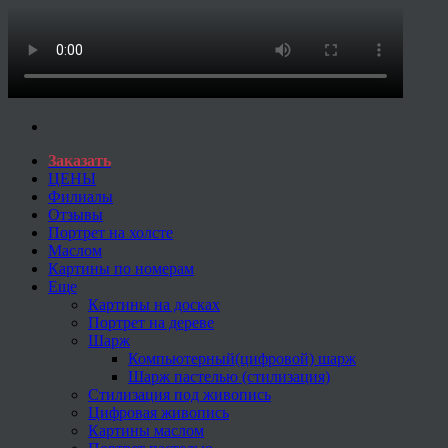
Заказать
ЦЕНЫ
Филиалы
Отзывы
Портрет на холсте
Маслом
Картины по номерам
Еще
Картины на досках
Портрет на дереве
Шарж
Компьютерный(цифровой) шарж
Шарж пастелью (стилизация)
Стилизация под живопись
Цифровая живопись
Картины маслом