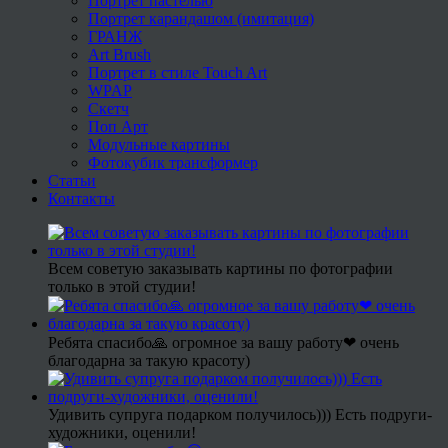
Портрет пастелью
Портрет карандашом (имитация)
ГРАНЖ
Art Brush
Портрет в стиле Touch Art
WPAP
Скетч
Поп Арт
Модульные картины
Фотокубик трансформер
Статьи
Контакты
Всем советую заказывать картины по фотографии
только в этой студии!
Ребята спасибо🙏 огромное за вашу работу❤ очень
благодарна за такую красоту)
Удивить супруга подарком получилось))) Есть подруги-
художники, оценили!