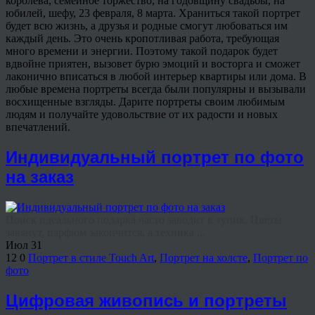
королева, семейное торжество, на годовщину свадьбы, на
юбилей, шефу, 23 февраля, 8 марта. Храниться такой портрет
будет всю жизнь, а друзья и родные смогут любоваться им
каждый день. Это очень кропотливая работа, требующая
много времени и энергии. Поэтому такой подарок будет
вдвойне приятен, вызовет бурю эмоций и восторга и сможет
лаконично вписаться в любой интерьер квартиры или дома. В
любые времена портреты всегда были популярны и вызывали
восхищенные взгляды. Дарите портреты своим любимым
людям и получайте удовольствие от их радости и новых
впечатлений.
Индивидуальный портрет по фото
на заказ
Поиск идеального подарка часто заводит в тупик. Цветы
завянут, парфюм закончится, а техника ...
Июл
31
12
0
Портрет в стиле Touch Art
,
Портрет на холсте
,
Портрет по
фото
Цифровая живопись и портреты