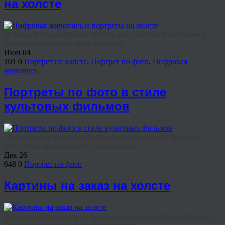
на холсте
В эпоху, когда цифровые фотографии хранятся тысячами в
облачных сервисах, люди всё чаще ...
Июн
04
101
0
Портрет на холсте
,
Портрет по фото
,
Цифровая
живопись
Портреты по фото в стиле
культовых фильмов
Создание портретов по фото в стиле культовых фильмов —
это особое направление в фотографии, ...
Дек
26
648
0
Портрет по фото
Картины на заказ на холсте
Заказать картину можно любых сюжетов и любых размеров.