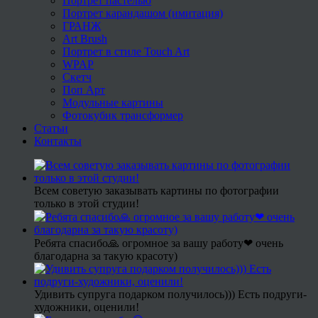
Портрет пастелью
Портрет карандашом (имитация)
ГРАНЖ
Art Brush
Портрет в стиле Touch Art
WPAP
Скетч
Поп Арт
Модульные картины
Фотокубик трансформер
Статьи
Контакты
Всем советую заказывать картины по фотографии
только в этой студии!
Ребята спасибо🙏 огромное за вашу работу❤ очень
благодарна за такую красоту)
Удивить супруга подарком получилось))) Есть подруги-
художники, оценили!