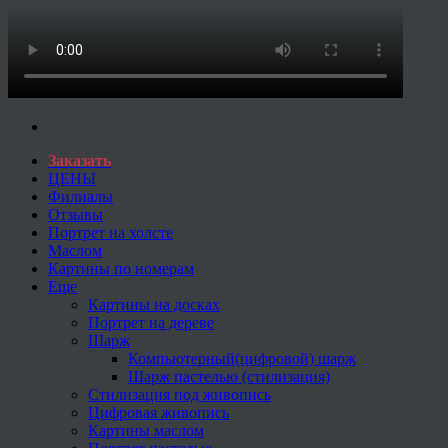
Заказать
ЦЕНЫ
Филиалы
Отзывы
Портрет на холсте
Маслом
Картины по номерам
Еще
Картины на досках
Портрет на дереве
Шарж
Компьютерный(цифровой) шарж
Шарж пастелью (стилизация)
Стилизация под живопись
Цифровая живопись
Картины маслом