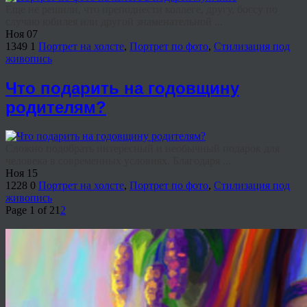
Еще не решили, что преподнести коллеге, другу, боссу по
случаю юбилея или другой знаменательной ...
Ноя
07
1349
1
Портрет на холсте
,
Портрет по фото
,
Стилизация под
живопись
Что подарить на годовщину
родителям?
Сложно подобрать интересный и необычный подарок для
человека в современных условиях. Благодаря ...
Ноя
15
1228
0
Портрет на холсте
,
Портрет по фото
,
Стилизация под
живопись
Page 1 of 2
1
2