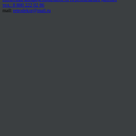
тел.: 8 800 222 02 86
mail:
retrodekor@mail.ru