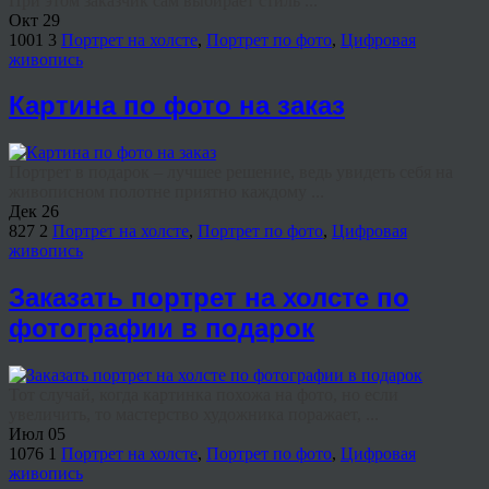
При этом заказчик сам выбирает стиль ...
Окт
29
1001
3
Портрет на холсте
,
Портрет по фото
,
Цифровая
живопись
Картина по фото на заказ
Портрет в подарок – лучшее решение, ведь увидеть себя на
живописном полотне приятно каждому ...
Дек
26
827
2
Портрет на холсте
,
Портрет по фото
,
Цифровая
живопись
Заказать портрет на холсте по
фотографии в подарок
Тот случай, когда картинка похожа на фото, но если
увеличить, то мастерство художника поражает, ...
Июл
05
1076
1
Портрет на холсте
,
Портрет по фото
,
Цифровая
живопись