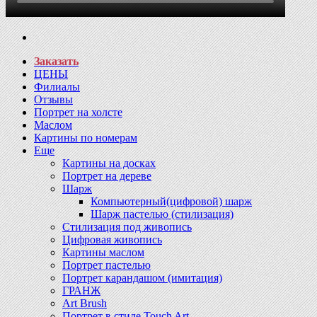
Заказать
ЦЕНЫ
Филиалы
Отзывы
Портрет на холсте
Маслом
Картины по номерам
Еще
Картины на досках
Портрет на дереве
Шарж
Компьютерный(цифровой) шарж
Шарж пастелью (стилизация)
Стилизация под живопись
Цифровая живопись
Картины маслом
Портрет пастелью
Портрет карандашом (имитация)
ГРАНЖ
Art Brush
Портрет в стиле Touch Art