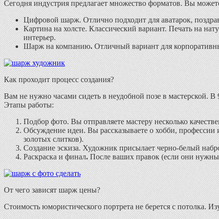
Сегодня индустрия предлагает множество форматов. Вы можете
Цифровой шарж.
Отлично подходит для аватарок, поздрав
Картина на холсте.
Классический вариант. Печать на нат
интерьер.
Шарж на компанию
.
Отличный вариант для корпоративны
Как проходит процесс создания?
Вам не нужно часами сидеть в неудобной позе в мастерской. В
Этапы работы:
Подбор фото.
Вы отправляете мастеру несколько качеств
Обсуждение идеи.
Вы рассказываете о хобби, профессии 
золотых слитков).
Создание эскиза.
Художник присылает черно-белый набро
Раскраска и финал
.
После ваших правок (если они нужны) 
От чего зависят шарж цены?
Стоимость юмористического портрета не берется с потолка. Из