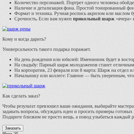
Количество персонажей.
Портрет одного человека обойде
Наличие и детализация фона.
Простой тонированный фон 
Формат и техника.
Ручная роспись акрилом или маслом бу
Срочность
.
Если вам нужен
прикольный шарж
«вчера» 
Кому и когда дарить?
Универсальность такого подарка поражает.
На день рождения или юбилей:
Именинник будет в востор
На свадьбу:
Парный шарж молодоженов станет отличным 
На корпоратив, 23 февраля или 8 марта:
Шарж на отдел ил
Начальнику или коллеге:
Главное — быть уверенным, что
Как сделать заказ?
Чтобы результат превзошел ваши ожидания, выбирайте мастера
задавать вопросы, обсуждать идеи и просить примеры готовых р
Подарите близким не просто вещь, а повод улыбаться каждый раз
Заказать
Июн
25