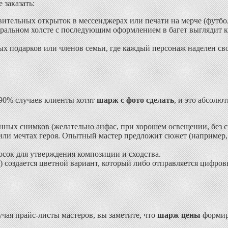
 заказать:
ительных открыток в мессенджерах или печати на мерче (футбол
уральном холсте с последующим оформлением в багет выглядит к
х подарков или членов семьи, где каждый персонаж наделен св
 90% случаев клиенты хотят
шарж с фото сделать
, и это абсолю
енных снимков (желательно анфас, при хорошем освещении, без
или мечтах героя. Опытный мастер предложит сюжет (например,
сок для утверждения композиции и сходства.
создается цветной вариант, который либо отправляется цифровы
учая прайс-листы мастеров, вы заметите, что
шарж цены
формиру