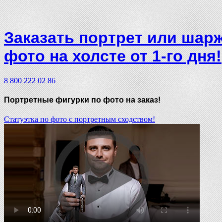
Заказать портрет или шар
фото на холсте от 1-го дня!
8 800 222 02 86
Портретные фигурки
по фото на заказ!
Статуэтка по фото с портретным сходством!