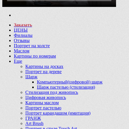
Заказать
ЦЕНЫ
Филиалы
Отзывы
Портрет на холсте
Маслом
Картины по номерам
Еще
Картины на досках
Портрет на дереве
Шарж
Компьютерный(цифровой) шарж
Шарж пастелью (стилизация)
Стилизация под живопись
Цифровая живопись
Картины маслом
Портрет пастелью
Портрет карандашом (имитация)
ГРАНЖ
Art Brush
Портрет в стиле Touch Art