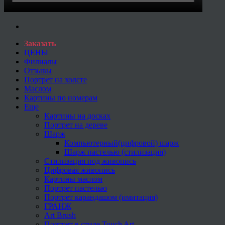
Заказать
ЦЕНЫ
Филиалы
Отзывы
Портрет на холсте
Маслом
Картины по номерам
Еще
Картины на досках
Портрет на дереве
Шарж
Компьютерный(цифровой) шарж
Шарж пастелью (стилизация)
Стилизация под живопись
Цифровая живопись
Картины маслом
Портрет пастелью
Портрет карандашом (имитация)
ГРАНЖ
Art Brush
Портрет в стиле Touch Art