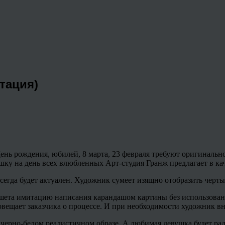
тация)
нь рождения, юбилей, 8 марта, 23 февраля требуют оригинально
шку на день всех влюбленных Арт-студия Гранж предлагает в кач
егда будет актуален. Художник сумеет изящно отобразить черты
шета имитацию написания карандашом картины без использован
ещает заказчика о процессе. И при необходимости художник вн
ерно-белом реалистичном образе. А любимая девушка будет рада