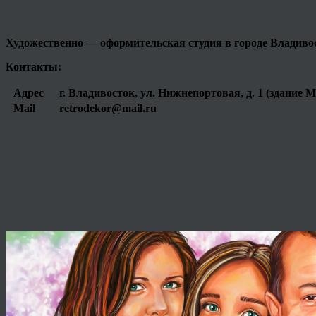
Художественно — оформительская студия в городе
Владиво
Контакты:
Адрес
г. Владивосток, ул. Нижнепортовая, д. 1 (здание 
Mail
retrodekor@mail.ru