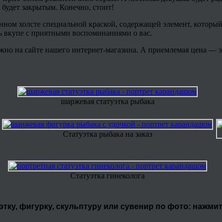
 будет закрытым. Конечно, стоит!
нном холсте специальной краской, содержащей элемент, который
ть вкупе с приятными воспоминаниями о вас.
но на сайте нашего интернет-магазина. А приемлемая цена — э
шаржевая статуэтка рыбака
Статуэтка рыбака на заказ
Статуэтка гинеколога
уэтку, фигурку, скульптуру или сувенир по фото: нажми