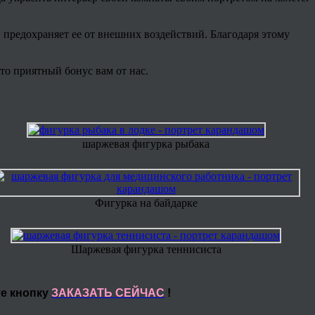
 предохраняет ее от внешних воздействий. Благодаря этому
то приятный бонус вам от нас.
шаржевая фигурка рыбака
Фигурка на байдарке
Шаржевая фигурка теннисиста
те кнопку
ЗАКАЗАТЬ СЕЙЧАС
!