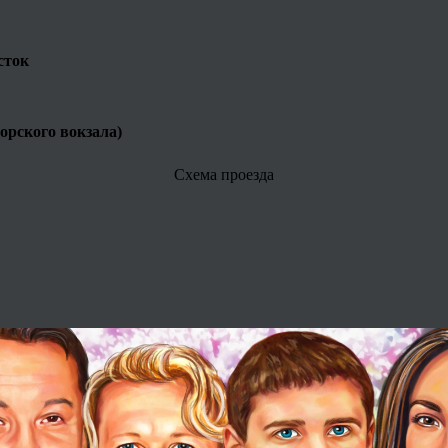
сток
Морского вокзала)
Схема проезда