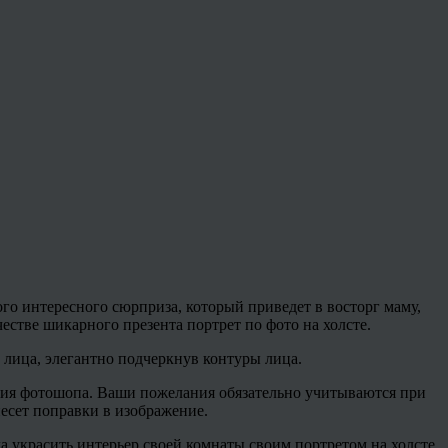
го интересного сюрприза, который приведет в восторг маму,
естве шикарного презента портрет по фото на холсте.
 лица, элегантно подчеркнув контуры лица.
ия фотошопа. Ваши пожелания обязательно учитываются при
есет поправки в изображение.
 украсить интерьер своей комнаты своим портретом на холсте.