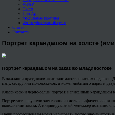
WPAP
Скетч
Поп Арт
Модульные картины
Фотокубик трансформер
Статьи
Контакты
Портрет карандашом на холсте (ими
Портрет карандашом
на заказ во Владивостоке
В ожидании праздников люди занимаются поиском подарков. Де
папу, сестру или молодоженов, а может любимого парня и деву
Классический черно-белый портрет, написанный карандашом вс
Портретисты вручную электронной кистью графического план
выполнении заказа. А индивидуальный менеджер поэтапно опов
Наши профессионалы могут нарисовать любую знаменитость в ч