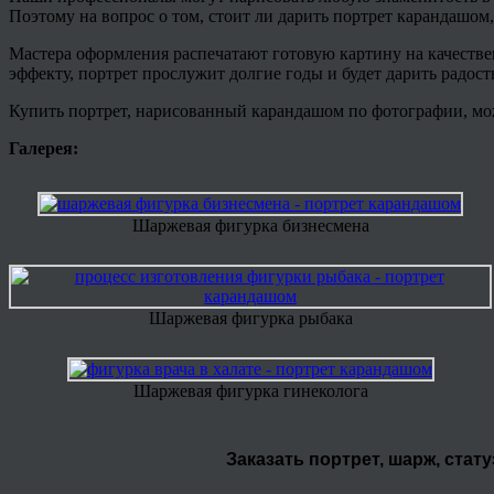
Поэтому на вопрос о том, стоит ли дарить портрет карандашом,
Мастера оформления распечатают готовую картину на качестве
эффекту, портрет прослужит долгие годы и будет дарить радос
Купить портрет, нарисованный карандашом по фотографии, мож
Галерея:
Шаржевая фигурка бизнесмена
Шаржевая фигурка рыбака
Шаржевая фигурка гинеколога
Заказать портрет, шарж, стат