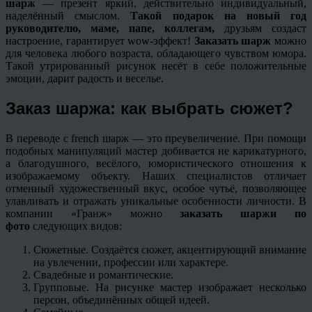
шарж
— презент яркий, действительно индивидуальный,
наделённый смыслом.
Такой подарок на новый год
руководителю, маме, папе, коллегам,
друзьям создаст
настроение, гарантирует wow-эффект!
Заказать шарж
можно
для человека любого возраста, обладающего чувством юмора.
Такой утрированный рисунок несёт в себе положительные
эмоции, дарит радость и веселье.
Заказ шаржа: как выбрать сюжет?
В переводе с french шарж — это преувеличение. При помощи
подобных манипуляций мастер добивается не карикатурного,
а благодушного, весёлого, юмористического отношения к
изображаемому объекту. Наших специалистов отличает
отменный художественный вкус, особое чутьё, позволяющее
улавливать и отражать уникальные особенности личности. В
компании «Гранж» можно
заказать шаржи по
фото
следующих видов:
Сюжетные. Создаётся сюжет, акцентирующий внимание
на увлечении, профессии или характере.
Свадебные и романтические.
Групповые. На рисунке мастер изображает несколько
персон, объединённых общей идеей.