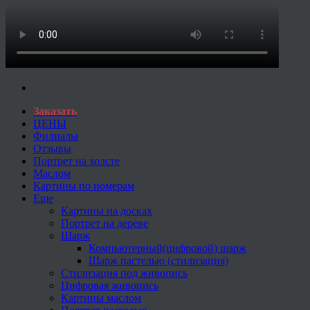
Заказать
ЦЕНЫ
Филиалы
Отзывы
Портрет на холсте
Маслом
Картины по номерам
Еще
Картины на досках
Портрет на дереве
Шарж
Компьютерный(цифровой) шарж
Шарж пастелью (стилизация)
Стилизация под живопись
Цифровая живопись
Картины маслом