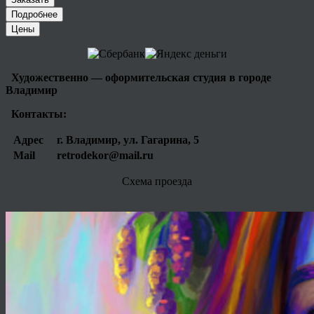
Подробнее
Цены
Художественно — оформительская студия в городе
Владимир
Контакты:
Адрес
г. Владимир, ул. Гагарина, 5
Mail
retrodekor@mail.ru
Схема проезда