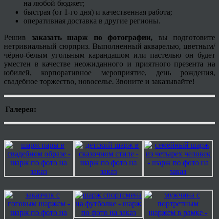
на любой бюджет;
быстрая (от 1-го дня) и качественная работа;
оперативная доставка в другие регионы.
Решив
заказать шарж по фотографии,
вы подготовите
нетривиальный сюрприз. Выполненный акварелью, цветным/
чёрно-белым угольным карандашом или пастелью он будет
уместен в качестве неожиданного и приятного презента на
юбилей, корпоративное мероприятие, день рождения,
свадебное торжество, новоселье. Звоните и заказывайте!
Галерея: