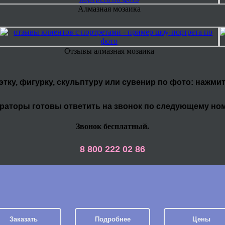
Алмазная мозаика
Отзывы алмазная мозаика
уэтку, фигурку, скульптуру или сувенир по фото: нажми
раторы готовы ответить на звонок по следующему но
Звонок бесплатный.
8 800 222 02 86
Заказать
Подробнее
Цены