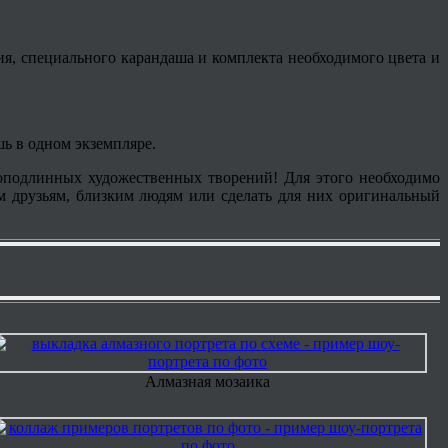
ия, специального карандаша и комплекта необходимого цвета и
шь в одном экземпляре.
 доподлинных художественных творений! Для этого необходимо
им друзьям, близким людям или сделать для них оригинальный
Алмазная мозаика