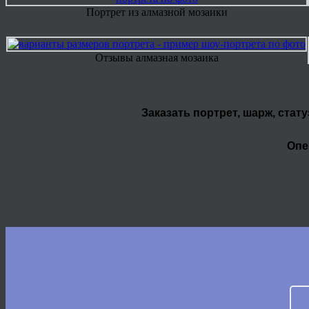
Портрет из алмазной мозаики
Отзывы алмазная мозаика
Заказать портрет, шарж, стат
Опе