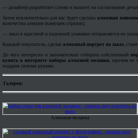
— дизайнер разработает схемы и вышлет на согласование детал
Затем исключительно для вас будет сделана
алмазная живопис
количества алмазов (камушек-стразов);
— заказ в красивой и надежной упаковке отправляется по указа
Каждый покупатель, сделав
алмазный портрет на заказ
, стан
До чего интересно и занимательно собирать собственный
пор
купить в интернете наборы алмазной мозаики
, причем не 
подарок своими руками.
Галерея:
Алмазная мозаика