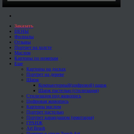
Заказать
ЦЕНЫ
Филиалы
Отзывы
Портрет на холсте
Маслом
Картины по номерам
Еще
Картины на досках
Портрет на дереве
Шарж
Компьютерный(цифровой) шарж
Шарж пастелью (стилизация)
Стилизация под живопись
Цифровая живопись
Картины маслом
Портрет пастелью
Портрет карандашом (имитация)
ГРАНЖ
Art Brush
Портрет в стиле Touch Art