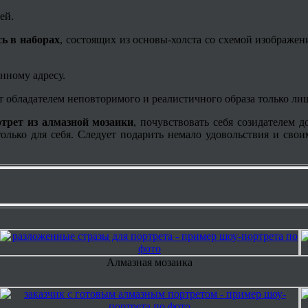
ей.
ь в наборах
, состоящих из основы-холста со схемой изображен
нному адресу.
ет обладателем неповторимого и реалистичного образа только ли
трет из алмазной мозаики
, почувствовать себя созидателем
только для себя. Следует подарить немало удовольствия и сво
Алмазная мозаика