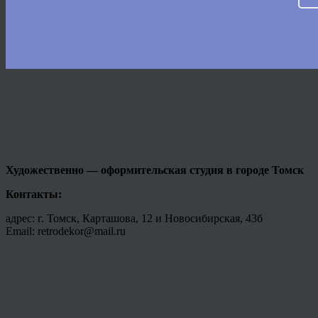
Художественно — оформительская студия в городе
Томск
Контакты:
адрес: г. Томск, Карташова, 12 и Новосибирская, 43б
Email: retrodekor@mail.ru