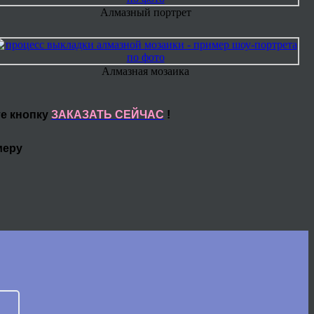
Алмазный портрет
Алмазная мозаика
те кнопку
ЗАКАЗАТЬ СЕЙЧАС
!
меру