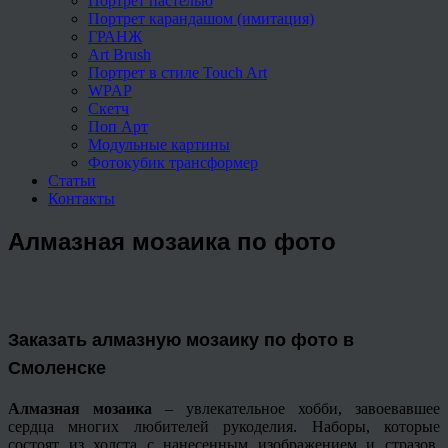
Портрет пастелью
Портрет карандашом (имитация)
ГРАНЖ
Art Brush
Портрет в стиле Touch Art
WPAP
Скетч
Поп Арт
Модульные картины
Фотокубик трансформер
Статьи
Контакты
Алмазная мозаика по фото
З
аказать алмазную мозаику по фото в
Смоленске
Алмазная мозаика
– увлекательное хобби, завоевавшее
сердца многих любителей рукоделия. Наборы, которые
состоят из холста с нанесенным изображением и стразов,