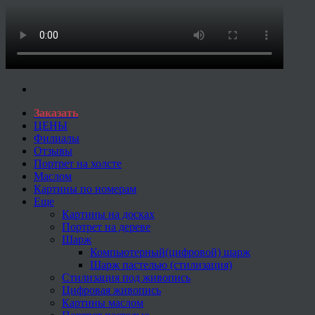
Заказать
ЦЕНЫ
Филиалы
Отзывы
Портрет на холсте
Маслом
Картины по номерам
Еще
Картины на досках
Портрет на дереве
Шарж
Компьютерный(цифровой) шарж
Шарж пастелью (стилизация)
Стилизация под живопись
Цифровая живопись
Картины маслом