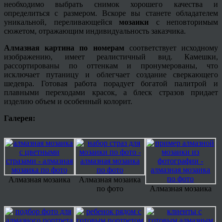
необходимо выбрать снимок хорошего качества и
определиться с размером. Вскоре вы станете обладателем
уникальной, переливающейся
мозаики
с неповторимым
сюжетом, отражающим индивидуальность заказчика.
Алмазная картина по номерам
соответствует исходному
изображению, имеет реалистичный вид. Камешки,
рассортированы по оттенкам и пронумерованы, что
исключает путаницу и облегчает создание сверкающего
шедевра. Готовая работа порадует богатой палитрой и
плавными переходами красок, а блеск стразов придает
изделию объем и особенный колорит.
Галерея:
Алмазная мозаика
Алмазная мозаика
по фото
Алмазная мозаика