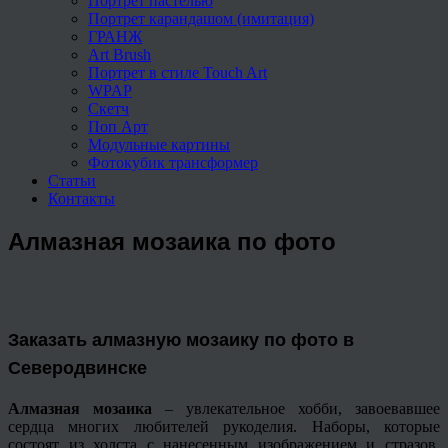
Портрет пастелью
Портрет карандашом (имитация)
ГРАНЖ
Art Brush
Портрет в стиле Touch Art
WPAP
Скетч
Поп Арт
Модульные картины
Фотокубик трансформер
Статьи
Контакты
Алмазная мозаика по фото
З
аказать алмазную мозаику по фото в
Северодвинске
Алмазная мозаика
– увлекательное хобби, завоевавшее
сердца многих любителей рукоделия. Наборы, которые
состоят из холста с нанесенным изображением и стразов,