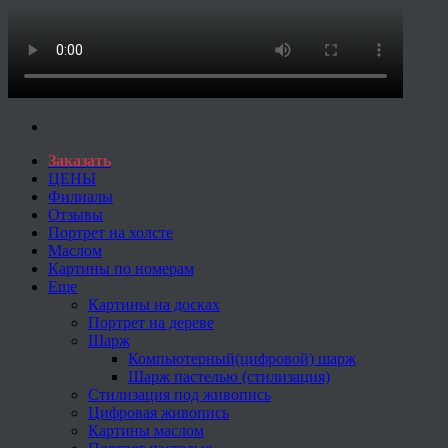
Заказать
ЦЕНЫ
Филиалы
Отзывы
Портрет на холсте
Маслом
Картины по номерам
Еще
Картины на досках
Портрет на дереве
Шарж
Компьютерный(цифровой) шарж
Шарж пастелью (стилизация)
Стилизация под живопись
Цифровая живопись
Картины маслом