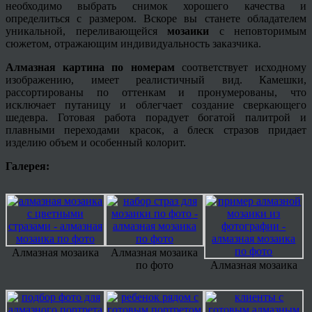
необходимо выбрать снимок хорошего качества и
определиться с размером. Вскоре вы станете обладателем
уникальной, переливающейся
мозаики
с неповторимым
сюжетом, отражающим индивидуальность заказчика.
Алмазная картина по номерам
соответствует исходному
изображению, имеет реалистичный вид. Камешки,
рассортированы по оттенкам и пронумерованы, что
исключает путаницу и облегчает создание сверкающего
шедевра. Готовая работа порадует богатой палитрой и
плавными переходами красок, а блеск стразов придает
изделию объем и особенный колорит.
Галерея:
Алмазная мозаика
Алмазная мозаика
по фото
Алмазная мозаика