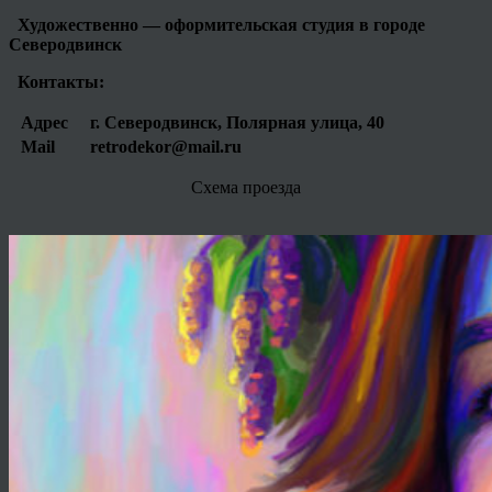
Художественно — оформительская студия в городе
Северодвинск
Контакты:
Адрес
г. Северодвинск, Полярная улица, 40
Mail
retrodekor@mail.ru
Схема проезда