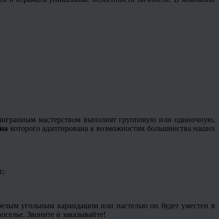
лигранным мастерством выполнят групповую или одиночную,
на
которого адаптирована к возможностям большинства наших
т;
елым угольным карандашом или пастелью он будет уместен в
оселье. Звоните и заказывайте!