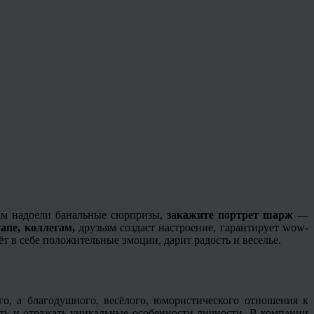
вам надоели банальные сюрпризы,
закажите портрет шарж
—
апе, коллегам,
друзьям создаст настроение, гарантирует wow-
 в себе положительные эмоции, дарит радость и веселье.
о, а благодушного, весёлого, юмористического отношения к
ть и отражать уникальные особенности личности. В компании