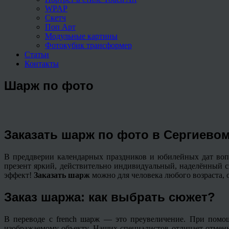
WPAP
Скетч
Поп Арт
Модульные картины
Фотокубик трансформер
Статьи
Контакты
Шарж по фото
Заказать шарж по фото в Сергиево
В преддверии календарных праздников и юбилейных дат воп
презент яркий, действительно индивидуальный, наделённый 
эффект!
Заказать шарж
можно для человека любого возраста,
Заказ шаржа: как выбрать сюжет?
В переводе с french шарж — это преувеличение. При помощ
изображаемому объекту. Наших специалистов отличает отмен