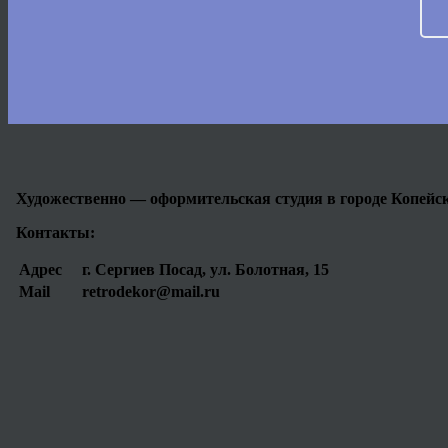
Художественно — оформительская студия в городе Копейс
Контакты:
Адрес
г. Сергиев Посад, ул. Болотная, 15
Mail
retrodekor@mail.ru