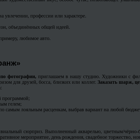
 увлечении, профессии или характере.
сон, объединённых общей идеей.
примеру, любимое авто.
Гранж»
 по фотографии,
приглашаем в нашу студию. Художники с фи
зом для друзей, босса, близких или коллег.
Заказать шарж, це
:
й программой;
ным гелем;
по самым лояльным расценкам, выбрав вариант на любой бюдже
ивиальный сюрприз. Выполненный акварелью, цветным/чёрно-б
ративное мероприятие, день рождения, свадебное торжество, нов