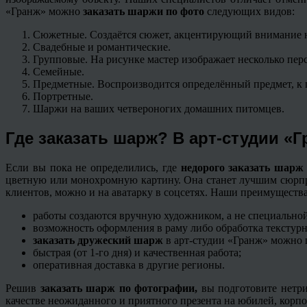
«Гранж» можно
заказать шаржи по фото
следующих видов:
Сюжетные. Создаётся сюжет, акцентирующий внимание на
Свадебные и романтические.
Групповые. На рисунке мастер изображает несколько пер
Семейные.
Предметные. Воспроизводится определённый предмет, к 
Портретные.
Шаржи на ваших четвероногих домашних питомцев.
Где заказать шарж? В арт-студии «
Если вы пока не определились, где
недорого заказать шарж
цветную или монохромную картину. Она станет лучшим сюрпри
клиентов, можно и на аватарку в соцсетях. Наши преимущества
работы создаются вручную художником, а не специально
возможность оформления в раму либо обработка текстур
заказать дружеский шарж
в арт-студии «Гранж» можно 
быстрая (от 1-го дня) и качественная работа;
оперативная доставка в другие регионы.
Решив
заказать шарж по фотографии,
вы подготовите нетр
качестве неожиданного и приятного презента на юбилей, корпо