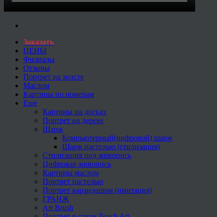
Заказать
ЦЕНЫ
Филиалы
Отзывы
Портрет на холсте
Маслом
Картины по номерам
Еще
Картины на досках
Портрет на дереве
Шарж
Компьютерный(цифровой) шарж
Шарж пастелью (стилизация)
Стилизация под живопись
Цифровая живопись
Картины маслом
Портрет пастелью
Портрет карандашом (имитация)
ГРАНЖ
Art Brush
Портрет в стиле Touch Art