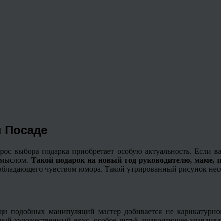
м Посаде
рос выбора подарка приобретает особую актуальность. Если 
смыслом.
Такой подарок на новый год руководителю, маме, п
 обладающего чувством юмора. Такой утрированный рисунок несёт
и подобных манипуляций мастер добивается не карикатурног
ный художественный вкус, особое чутьё, позволяющее улавлива