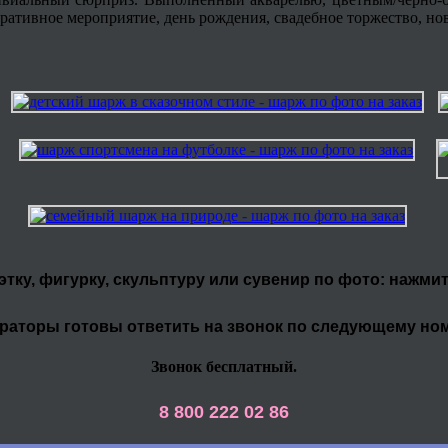
ративное мероприятие, день рождения, свадебное торжество, нов
уэтку, фигурку, скульптуру или сувенир по фото: нажми
раторы готовы ответить на звонок по следующему но
Звонок бесплатный.
8 800 222 02 86