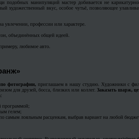
и подобных манипуляций мастер добивается не карикатурног
ный художественный вкус, особое чутьё, позволяющее улавлива
 увлечении, профессии или характере.
сон, объединённых общей идеей.
примеру, любимое авто.
Гранж»
 по фотографии,
приглашаем в нашу студию. Художники с фи
зом для друзей, босса, близких или коллег.
Заказать шарж, це
:
й программой;
ным гелем;
по самым лояльным расценкам, выбрав вариант на любой бюдже
ивиальный сюрприз. Выполненный акварелью, цветным/чёрно-б