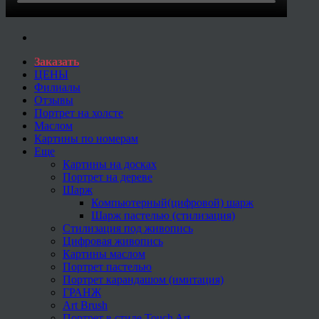
Заказать
ЦЕНЫ
Филиалы
Отзывы
Портрет на холсте
Маслом
Картины по номерам
Еще
Картины на досках
Портрет на дереве
Шарж
Компьютерный(цифровой) шарж
Шарж пастелью (стилизация)
Стилизация под живопись
Цифровая живопись
Картины маслом
Портрет пастелью
Портрет карандашом (имитация)
ГРАНЖ
Art Brush
Портрет в стиле Touch Art