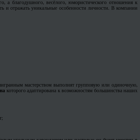
о, а благодушного, весёлого, юмористического отношения к
ть и отражать уникальные особенности личности. В компании
лигранным мастерством выполнят групповую или одиночную,
на
которого адаптирована к возможностям большинства наших
т;
елым угольным карандашом или пастелью он будет уместен в