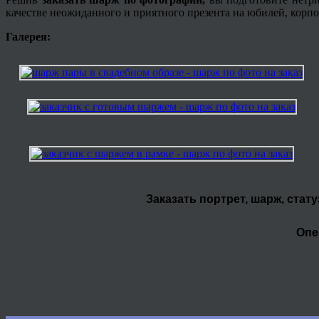
качестве неожиданного и приятного презента на юбилей, корпо
Галерея:
Заказать портрет, шарж, стат
Опе