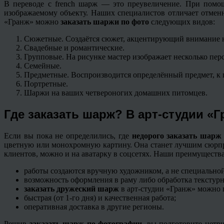
В переводе с french шарж — это преувеличение. При помощ
изображаемому объекту. Наших специалистов отличает отмен
«Гранж» можно
заказать шаржи по фото
следующих видов:
Сюжетные. Создаётся сюжет, акцентирующий внимание на
Свадебные и романтические.
Групповые. На рисунке мастер изображает несколько пер
Семейные.
Предметные. Воспроизводится определённый предмет, к 
Портретные.
Шаржи на ваших четвероногих домашних питомцев.
Где заказать шарж? В арт-студии «
Если вы пока не определились, где
недорого заказать шарж
цветную или монохромную картину. Она станет лучшим сюрпри
клиентов, можно и на аватарку в соцсетях. Наши преимущества
работы создаются вручную художником, а не специально
возможность оформления в раму либо обработка текстур
заказать дружеский шарж
в арт-студии «Гранж» можно 
быстрая (от 1-го дня) и качественная работа;
оперативная доставка в другие регионы.
Решив
заказать шарж по фотографии,
вы подготовите нетр