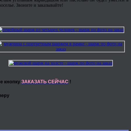
оселье. Звоните и заказывайте!
те кнопку
ЗАКАЗАТЬ СЕЙЧАС
!
меру