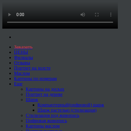
Заказать
ЦЕНЫ
Филиалы
Отзывы
Портрет на холсте
Маслом
Картины по номерам
Еще
Картины на досках
Портрет на дереве
Шарж
Компьютерный(цифровой) шарж
Шарж пастелью (стилизация)
Стилизация под живопись
Цифровая живопись
Картины маслом