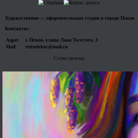
Художественно — оформительская студия в городе Псков
Контакты:
Адрес
г. Псков, улица Льва Толстого, 3
Mail
retrodekor@mail.ru
Схема проезда