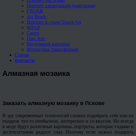
Портрет пастелью
Портрет карандашом (имитация)
ГРАНЖ
Art Brush
Портрет в стиле Touch Art
WPAP
Скетч
Поп Арт
Модульные картины
Фотокубик трансформер
Статьи
Контакты
Алмазная мозаика
Заказать алмазную мозаику в Пскове
В эру современных технологий сложно подобрать себе или на
подарок что-то необычное, интересное и со вкусом. Но всегда
в моде будут различные картины, портреты, которые годами и
десятилетиями радуют глаз. Поэтому если нужно подарить