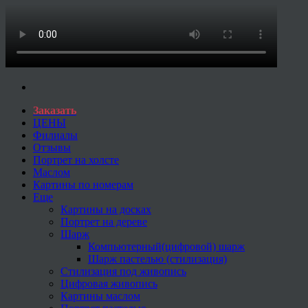
Заказать
ЦЕНЫ
Филиалы
Отзывы
Портрет на холсте
Маслом
Картины по номерам
Еще
Картины на досках
Портрет на дереве
Шарж
Компьютерный(цифровой) шарж
Шарж пастелью (стилизация)
Стилизация под живопись
Цифровая живопись
Картины маслом