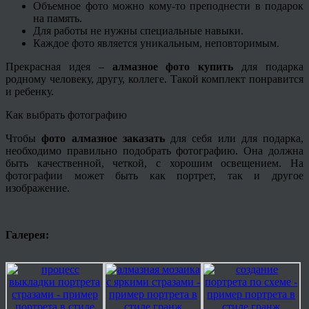
Объемное фото можно кому-то преподнести в подарок
на память.
Для работы не нужны специальные навыки.
Каждое фото является уникальным, неповторимым.
Прекрасная идея –
алмазное фото купить
для подарка
родному человеку, другу, коллеге. Такой комплект понравится
и ребенку.
Как выбрать фотографию
Чтобы
фото алмазное заказать
для себя или для подарка,
необходимо правильно подобрать фотографию. Она должна
быть качественной, четкой, с хорошим освещением. На
фотографии может быть как портрет, так и другое
изображение.
Галерея: