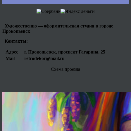
Художественно — оформительская студия в городе
Прокопьевск
Контакты:
Адрес
г. Прокопьевск, проспект Гагарина, 25
Mail
retrodekor@mail.ru
Схема проезда