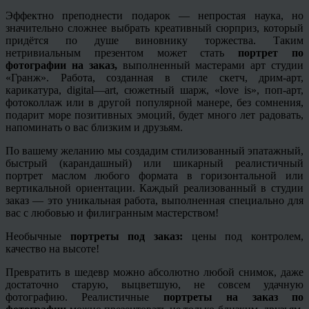
Эффектно преподнести подарок — непростая наука, но
значительно сложнее выбрать
креативный
сюрприз, который
придётся по душе виновнику торжества. Таким
нетривиальным презентом может стать
портрет по
фотографии на заказ,
выполненный мастерами арт студии
«
Гранж
». Работа, созданная в стиле скетч,
дрим
-арт,
карикатура,
digital
—
art
, сюжетный шарж, «
love
is», поп-арт,
фотоколлаж или в другой популярной манере, без сомнения,
подарит море позитивных эмоций, будет много лет радовать,
напоминать о вас близким и друзьям.
По вашему желанию мы создадим стилизованный
эпатажный
,
быстрый (карандашный) или шикарный реалистичный
портрет маслом любого формата в горизонтальной или
вертикальной ориентации. Каждый реализованный в студии
заказ — это уникальная работа, выполненная специально для
вас с любовью и филигранным мастерством!
Необычные
портреты под заказ:
цены под контролем,
качество на высоте!
Превратить в шедевр можно абсолютно любой снимок, даже
достаточно старую, выцветшую, не совсем удачную
фотографию. Реалистичные
портреты на заказ по