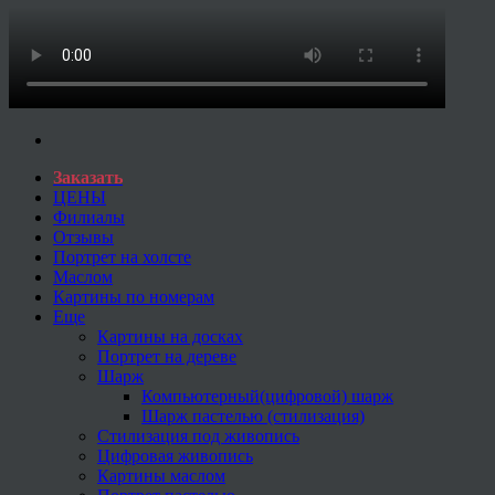
Заказать
ЦЕНЫ
Филиалы
Отзывы
Портрет на холсте
Маслом
Картины по номерам
Еще
Картины на досках
Портрет на дереве
Шарж
Компьютерный(цифровой) шарж
Шарж пастелью (стилизация)
Стилизация под живопись
Цифровая живопись
Картины маслом