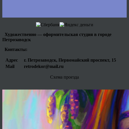
Художественно — оформительская студия в городе
Петрозаводск
Контакты:
Адрес
г. Петрозаводск, Первомайский проспект, 15
Mail
retrodekor@mail.ru
Схема проезда