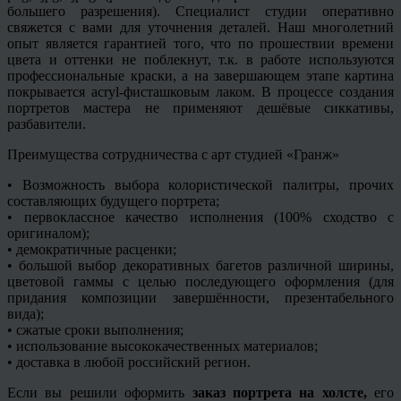
большего разрешения). Специалист студии оперативно
свяжется с вами для уточнения деталей. Наш многолетний
опыт является гарантией того, что по прошествии времени
цвета и оттенки не поблекнут, т.к. в работе используются
профессиональные краски, а на завершающем этапе картина
покрывается
acryl
-фисташковым лаком. В процессе создания
портретов мастера не применяют дешёвые
сиккативы
,
разбавители.
Преимущества сотрудничества с арт студией «
Гранж
»
• Возможность выбора колористической палитры, прочих
составляющих будущего портрета;
• первоклассное качество исполнения (100% сходство с
оригиналом);
• демократичные расценки;
• большой выбор декоративных
багетов
различной ширины,
цветовой гаммы с целью последующего оформления (для
придания композиции завершённости, презентабельного
вида);
• сжатые сроки выполнения;
• использование высококачественных материалов;
• доставка в любой российский регион.
Если вы решили оформить
заказ портрета на холсте,
его