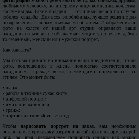
фотографии
можно презентовать не только близким, друзьям,
любимому человеку, но и первому лицу компании, коллегам,
сослуживцам. Такие подарки — отличный выбор по случаю
юбилея, свадьбы, Дня всех влюблённых, лучшее решение для
поздравления с любым значимым событием. Изображения по
фото на холсте от нашей арт студии оправдают ваши
ожидания и вызовут незабываемые эмоции у получателя, будь
то семейный, женский или мужской портрет.
Как заказать?
Мы готовы принять во внимание ваши предпочтения, чтобы
фото, воплощённое в жизнь, полностью соответствовало
ожиданиям. Прежде всего, необходимо определиться со
стилем. Это может быть:
• шарж;
• работа в технике сухая кисть;
• цифровой портрет;
• имитация живописи;
•
гранж
;
• портрет в стиле «
love
is» и т.д.
Чтобы
нарисовать портрет на заказ
, вам необходимо
оставить мастеру заявку, загрузив на сайт фото в форматах pdf,
png, jpg, jpeg (рекомендуем подобрать снимок как можно