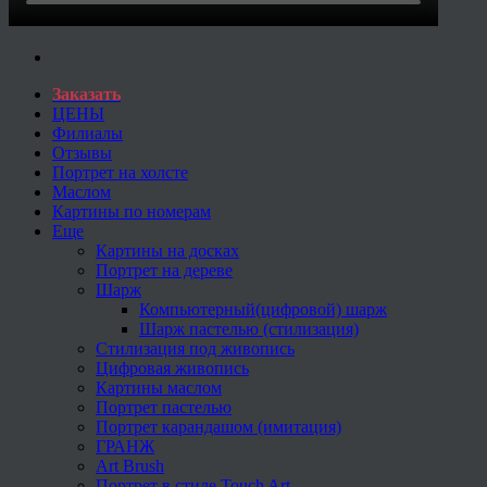
Заказать
ЦЕНЫ
Филиалы
Отзывы
Портрет на холсте
Маслом
Картины по номерам
Еще
Картины на досках
Портрет на дереве
Шарж
Компьютерный(цифровой) шарж
Шарж пастелью (стилизация)
Стилизация под живопись
Цифровая живопись
Картины маслом
Портрет пастелью
Портрет карандашом (имитация)
ГРАНЖ
Art Brush
Портрет в стиле Touch Art