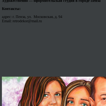
Художественно — оформительская студия в городе
Пенза
Контакты:
адрес: г. Пенза, ул. Московская, д. 94
Email: retrodekor@mail.ru