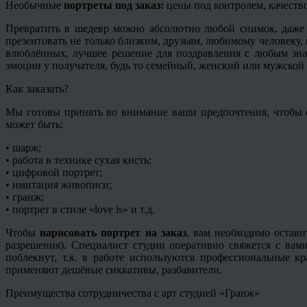
Необычные
портреты под заказ:
цены под контролем, качество
Превратить в шедевр можно абсолютно любой снимок, даже
презентовать не только близким, друзьям, любимому человеку
влюблённых, лучшее решение для поздравления с любым зна
эмоции у получателя, будь то семейный, женский или мужской 
Как заказать?
Мы готовы принять во внимание ваши предпочтения, чтобы ф
может быть:
• шарж;
• работа в технике сухая кисть;
• цифровой портрет;
• имитация живописи;
•
гранж
;
• портрет в стиле «
love
is» и т.д.
Чтобы
нарисовать портрет на заказ
, вам необходимо остави
разрешения). Специалист студии оперативно свяжется с вам
поблекнут, т.к. в работе используются профессиональные 
применяют дешёвые
сиккативы
, разбавители.
Преимущества сотрудничества с арт студией «
Гранж
»