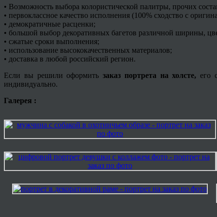
• Возможность выбора колористической палитры, прочих сост
• первоклассное качество исполнения (100% сходство с оригин
• демократичные расценки;
• большой выбор декоративных
багетов
различной ширины, цве
• сжатые сроки выполнения;
• использование высококачественных материалов;
• доставка в любой российский регион.
Если вы решили оформить
заказ портрета на холсте,
его с
индивидуально.
Галерея :