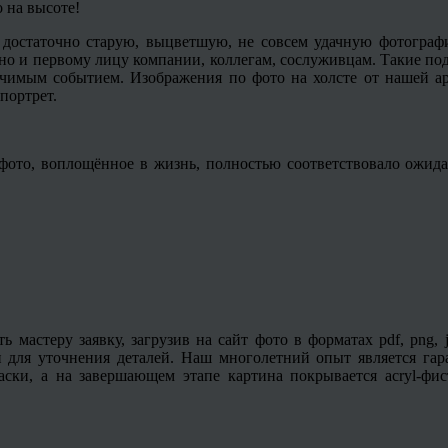
 на высоте!
 достаточно старую, выцветшую, не совсем удачную фотогра
, но и первому лицу компании, коллегам, сослуживцам. Такие п
чимым событием. Изображения по фото на холсте от нашей а
портрет.
ото, воплощённое в жизнь, полностью соответствовало ожидан
ть мастеру заявку, загрузив на сайт фото в форматах pdf, png
и для уточнения деталей. Наш многолетний опыт является гар
краски, а на завершающем этапе картина покрывается
acryl
-фис