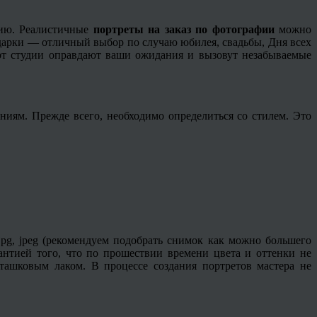
фию. Реалистичные
портреты на заказ по фотографии
можно
одарки — отличный выбор по случаю юбилея, свадьбы, Дня всех
рт студии оправдают ваши ожидания и вызовут незабываемые
иям. Прежде всего, необходимо определиться со стилем. Это
, jpg, jpeg (рекомендуем подобрать снимок как можно большего
антией того, что по прошествии времени цвета и оттенки не
ташковым лаком. В процессе создания портретов мастера не