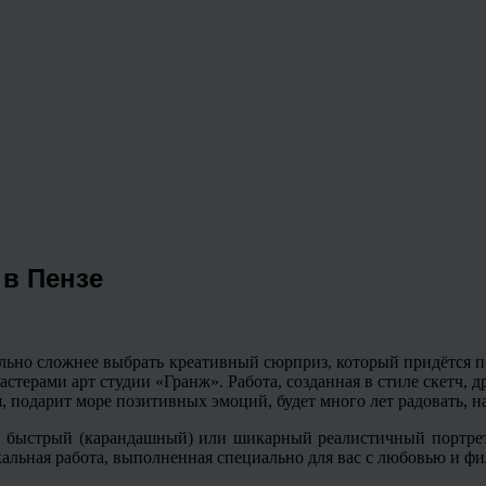
 в Пензе
ельно сложнее выбрать
креативный
сюрприз, который придётся п
стерами арт студии «
Гранж
». Работа, созданная в стиле скетч,
д
, подарит море позитивных эмоций, будет много лет радовать, н
, быстрый (карандашный) или шикарный реалистичный портрет
альная работа, выполненная специально для вас с любовью и ф