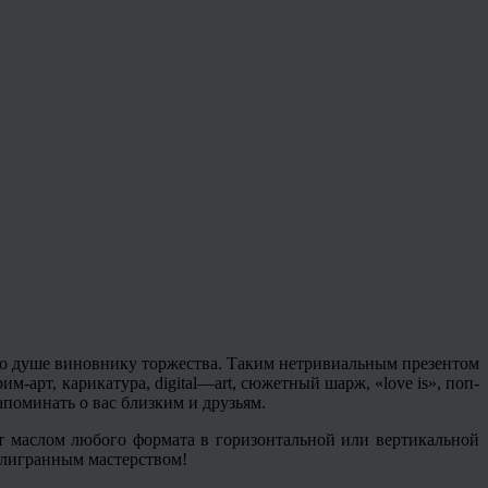
о душе виновнику торжества. Таким нетривиальным презентом
рим
-арт, карикатура,
digital
—
art
, сюжетный шарж, «
love
is», поп-
апоминать о вас близким и друзьям.
 маслом любого формата в горизонтальной или вертикальной
илигранным мастерством!