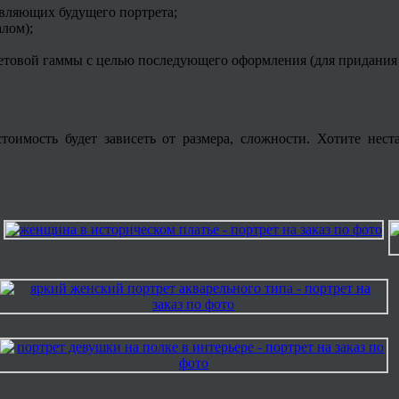
авляющих будущего портрета;
алом);
товой гаммы с целью последующего оформления (для придания 
тоимость будет зависеть от размера, сложности. Хотите нест