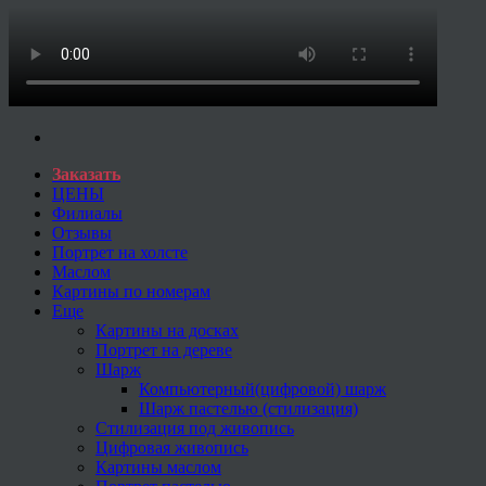
Заказать
ЦЕНЫ
Филиалы
Отзывы
Портрет на холсте
Маслом
Картины по номерам
Еще
Картины на досках
Портрет на дереве
Шарж
Компьютерный(цифровой) шарж
Шарж пастелью (стилизация)
Стилизация под живопись
Цифровая живопись
Картины маслом