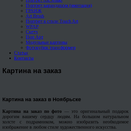
Портрет пастелью
Портрет карандашом (имитация)
ГРАНЖ
Art Brush
Портрет в стиле Touch Art
WPAP
Скетч
Поп Арт
Модульные картины
Фотокубик трансформер
Статьи
Контакты
Картина на заказ
Картина на заказ в Ноябрьске
Картина на заказ по фото
— это оригинальный подарок
дорогим вашему сердцу людям. На большом натуральном
холсте с подрамником, можно изобразить необходимое
изображение в любом стиле художественного искусства.