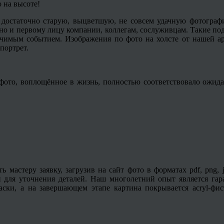
 на высоте!
 достаточно старую, выцветшую, не совсем удачную фотогра
, но и первому лицу компании, коллегам, сослуживцам. Такие п
чимым событием. Изображения по фото на холсте от нашей а
портрет.
ото, воплощённое в жизнь, полностью соответствовало ожидан
ть мастеру заявку, загрузив на сайт фото в форматах pdf, png
и для уточнения деталей. Наш многолетний опыт является гар
краски, а на завершающем этапе картина покрывается
acryl
-фис