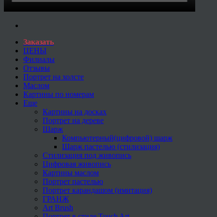
Заказать
ЦЕНЫ
Филиалы
Отзывы
Портрет на холсте
Маслом
Картины по номерам
Еще
Картины на досках
Портрет на дереве
Шарж
Компьютерный(цифровой) шарж
Шарж пастелью (стилизация)
Стилизация под живопись
Цифровая живопись
Картины маслом
Портрет пастелью
Портрет карандашом (имитация)
ГРАНЖ
Art Brush
Портрет в стиле Touch Art