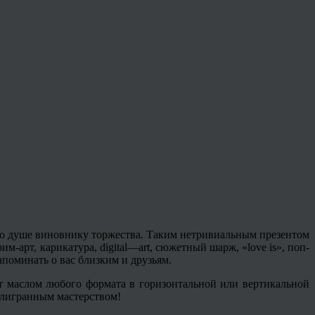
о душе виновнику торжества. Таким нетривиальным презентом
рим
-арт, карикатура,
digital
—
art
, сюжетный шарж, «
love
is», поп-
апоминать о вас близким и друзьям.
 маслом любого формата в горизонтальной или вертикальной
илигранным мастерством!