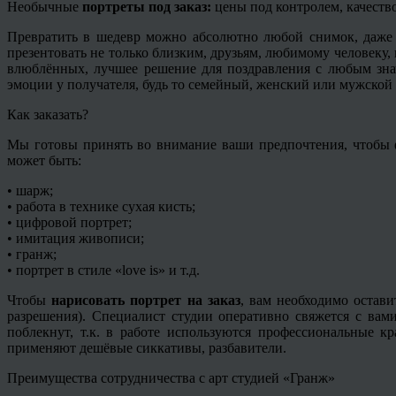
Необычные
портреты под заказ:
цены под контролем, качество
Превратить в шедевр можно абсолютно любой снимок, даже
презентовать не только близким, друзьям, любимому человеку
влюблённых, лучшее решение для поздравления с любым зна
эмоции у получателя, будь то семейный, женский или мужской 
Как заказать?
Мы готовы принять во внимание ваши предпочтения, чтобы ф
может быть:
• шарж;
• работа в технике сухая кисть;
• цифровой портрет;
• имитация живописи;
•
гранж
;
• портрет в стиле «
love
is» и т.д.
Чтобы
нарисовать портрет на заказ
, вам необходимо остави
разрешения). Специалист студии оперативно свяжется с вам
поблекнут, т.к. в работе используются профессиональные 
применяют дешёвые
сиккативы
, разбавители.
Преимущества сотрудничества с арт студией «
Гранж
»