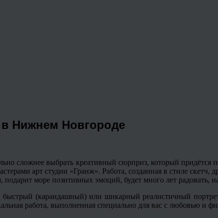
 в Нижнем Новгороде
ельно сложнее выбрать
креативный
сюрприз, который придётся п
стерами арт студии «
Гранж
». Работа, созданная в стиле скетч,
д
, подарит море позитивных эмоций, будет много лет радовать, н
, быстрый (карандашный) или шикарный реалистичный портрет
альная работа, выполненная специально для вас с любовью и ф