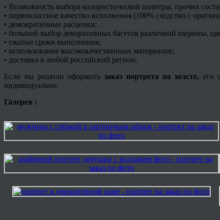
• Возможность выбора колористической палитры, прочих сост
• первоклассное качество исполнения (100% сходство с оригин
• демократичные расценки;
• большой выбор декоративных
багетов
различной ширины, цве
• сжатые сроки выполнения;
• использование высококачественных материалов;
• доставка в любой российский регион.
Если вы решили оформить
заказ портрета на холсте,
его с
индивидуально.
Галерея :