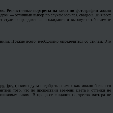
фию. Реалистичные
портреты на заказ по фотографии
можно
одарки — отличный выбор по случаю юбилея, свадьбы, Дня всех
рт студии оправдают ваши ожидания и вызовут незабываемые
иям. Прежде всего, необходимо определиться со стилем. Это
, jpg, jpeg (рекомендуем подобрать снимок как можно большего
антией того, что по прошествии времени цвета и оттенки не
ташковым лаком. В процессе создания портретов мастера не