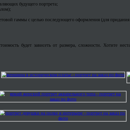
авляющих будущего портрета;
алом);
товой гаммы с целью последующего оформления (для придания 
тоимость будет зависеть от размера, сложности. Хотите нест