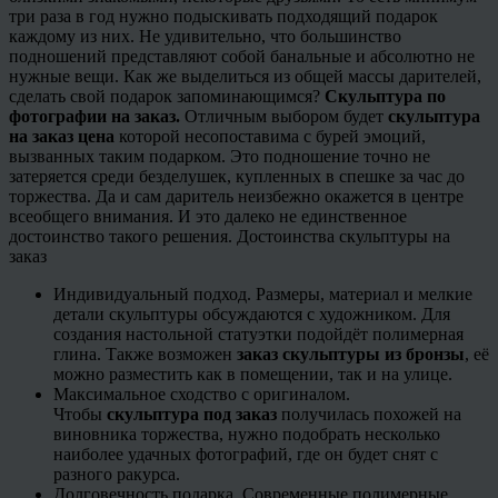
три раза в год нужно подыскивать подходящий подарок
каждому из них. Не удивительно, что большинство
подношений представляют собой банальные и абсолютно не
нужные вещи. Как же выделиться из общей массы дарителей,
сделать свой подарок запоминающимся?
Скульптура по
фотографии на заказ.
Отличным выбором будет
скульптура
на заказ цена
которой несопоставима с бурей эмоций,
вызванных таким подарком. Это подношение точно не
затеряется среди безделушек, купленных в спешке за час до
торжества. Да и сам даритель неизбежно окажется в центре
всеобщего внимания. И это далеко не единственное
достоинство такого решения. Достоинства скульптуры на
заказ
Индивидуальный подход. Размеры, материал и мелкие
детали скульптуры обсуждаются с художником. Для
создания настольной статуэтки подойдёт полимерная
глина. Также возможен
заказ скульптуры из бронзы
, её
можно разместить как в помещении, так и на улице.
Максимальное сходство с оригиналом.
Чтобы
скульптура под заказ
получилась похожей на
виновника торжества, нужно подобрать несколько
наиболее удачных фотографий, где он будет снят с
разного ракурса.
Долговечность подарка. Современные полимерные