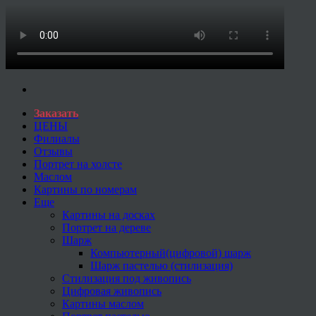
Заказать
ЦЕНЫ
Филиалы
Отзывы
Портрет на холсте
Маслом
Картины по номерам
Еще
Картины на досках
Портрет на дереве
Шарж
Компьютерный(цифровой) шарж
Шарж пастелью (стилизация)
Стилизация под живопись
Цифровая живопись
Картины маслом