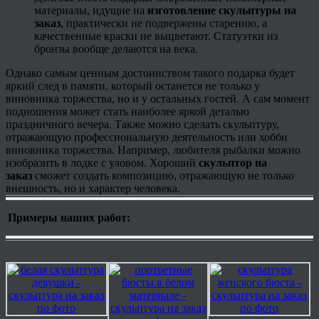
материалы, идущие на
изготовление скульптуры на
заказ
, практически не подвержены старению, а
качественные краски не выцветают. Статуэтки из
бронзы вообще делаются на века.
Однако самым ценным достоинством такого подарка будет
яркий след в памяти, который останется не только у
виновника торжества, но и у остальных гостей. А сам момент
подношения может стать наиболее яркой деталью
праздничного вечера. Также можно сделать скульптуру,
отражающую профессиональную деятельность или хобби
виновника торжества. Например, любителя рыбалки можно
изобразить в лодке с уловом. Хороший
скульптор на
заказ
сможет создать композицию, отражающую не только
внешность, но и характер человека.
Примеры наших работ: