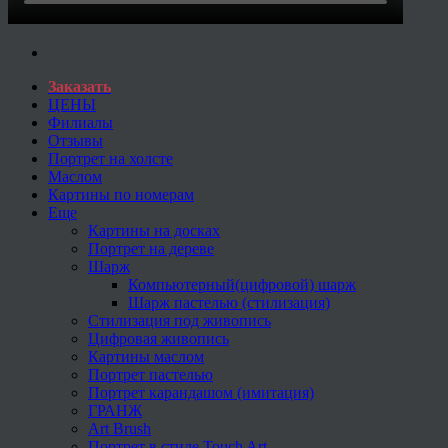
Заказать
ЦЕНЫ
Филиалы
Отзывы
Портрет на холсте
Маслом
Картины по номерам
Еще
Картины на досках
Портрет на дереве
Шарж
Компьютерный(цифровой) шарж
Шарж пастелью (стилизация)
Стилизация под живопись
Цифровая живопись
Картины маслом
Портрет пастелью
Портрет карандашом (имитация)
ГРАНЖ
Art Brush
Портрет в стиле Touch Art