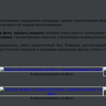
ксклюзивным украшением интерьера, оживит запечатленные мом
ь которого не подвергается сомнению.
о фото, заказать недорого
которую очень просто: необходимо в
озаики
с неповторимым сюжетом, отражающим индивидуальност
ображению, имеет реалистичный вид. Камешки, рассортирова
дует богатой палитрой и плавными переходами красок, а блеск с
Алмазная мозаика по фото
Алмазная мозаика по фото