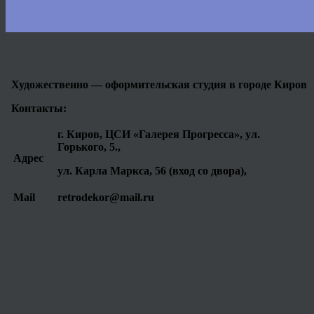
Художественно — оформительская студия в городе Киров
Контакты:
г. Киров, ЦСИ «Галерея Прогресса», ул.
Горького, 5.,
Адрес
ул. Карла Маркса, 56 (вход со двора),
Mail
retrodekor@mail.ru