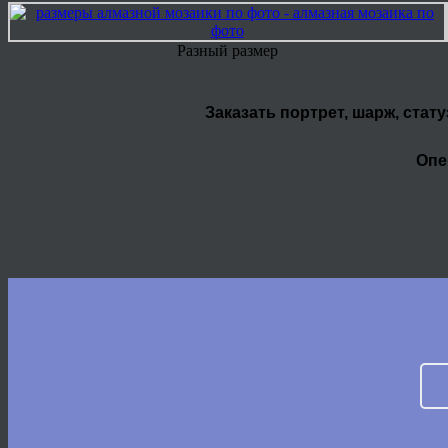
Разный размер
Заказать портрет, шарж, стат
Опе