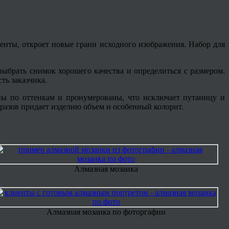
енты, откроет новые грани исходного изображения. Набор для
ыбрать снимок хорошего качества и определиться с размером.
ь заказчика.
ны по оттенкам и пронумерованы, что исключает путаницу и
тразов придает изделию объем и особенный колорит.
Алмазная мозаика
Алмазная мозаика по фоторгафии