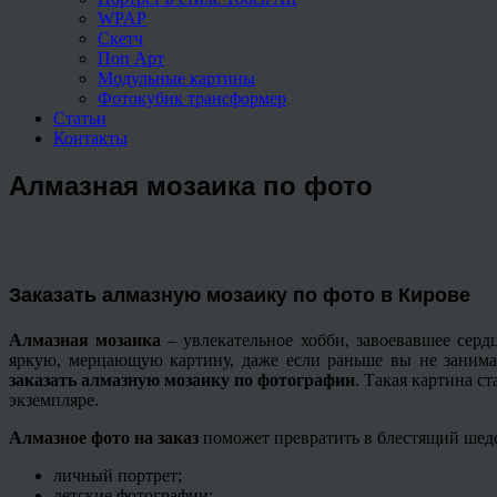
WPAP
Скетч
Поп Арт
Модульные картины
Фотокубик трансформер
Статьи
Контакты
Алмазная мозаика по фото
Заказать алмазную мозаику по фото в Кирове
Алмазная мозаика
– увлекательное хобби, завоевавшее серд
яркую, мерцающую картину, даже если раньше вы не занимал
заказать алмазную мозаику по фотографии
. Такая картина с
экземпляре.
Алмазное фото на заказ
поможет превратить в блестящий шед
личный портрет;
детские фотографии;