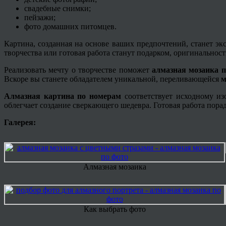
свадебные снимки;
пейзажи;
фото домашних питомцев.
Картина, созданная на основе ваших предпочтений, станет э
творчества или готовая работа станут подарком, оригинальност
Реализовать мечту о творчестве поможет
алмазная мозаика п
Вскоре вы станете обладателем уникальной, переливающейся
м
Алмазная картина по номерам
соответствует исходному из
облегчает создание сверкающего шедевра. Готовая работа пора
Галерея:
Алмазная мозаика
Как выбрать фото