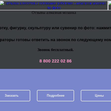
Отзывы алмазная мозаика
уэтку, фигурку, скульптуру или сувенир по фото: нажми
раторы готовы ответить на звонок по следующему но
Звонок бесплатный.
8 800 222 02 86
Заказать
Подробнее
Цены