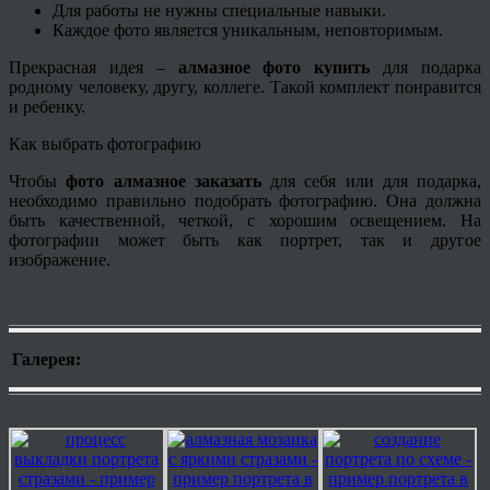
Для работы не нужны специальные навыки.
Каждое фото является уникальным, неповторимым.
Прекрасная идея –
алмазное фото купить
для подарка
родному человеку, другу, коллеге. Такой комплект понравится
и ребенку.
Как выбрать фотографию
Чтобы
фото алмазное заказать
для себя или для подарка,
необходимо правильно подобрать фотографию. Она должна
быть качественной, четкой, с хорошим освещением. На
фотографии может быть как портрет, так и другое
изображение.
Галерея: