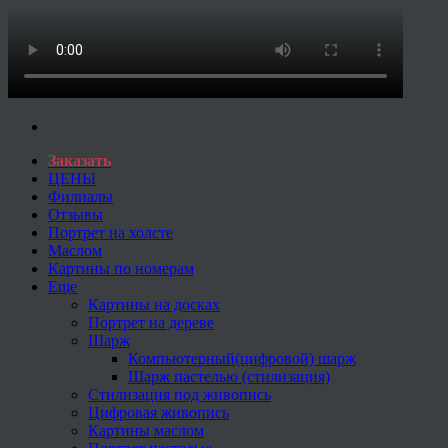
Заказать
ЦЕНЫ
Филиалы
Отзывы
Портрет на холсте
Маслом
Картины по номерам
Еще
Картины на досках
Портрет на дереве
Шарж
Компьютерный(цифровой) шарж
Шарж пастелью (стилизация)
Стилизация под живопись
Цифровая живопись
Картины маслом