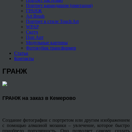
Портрет пастелью
Портрет карандашом (имитация)
ГРАНЖ
Art Brush
Портрет в стиле Touch Art
WPAP
Скетч
Поп Арт
Модульные картины
Фотокубик трансформер
Статьи
Контакты
ГРАНЖ
ГРАНЖ на заказ в Кемерово
Создание фотографии с портретом или другим изображением
с помощью алмазной мозаики – увлечение, которое быстро
приобрело популярность. Оно позволяет самому создать