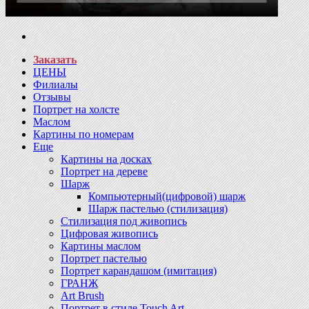
Заказать
ЦЕНЫ
Филиалы
Отзывы
Портрет на холсте
Маслом
Картины по номерам
Еще
Картины на досках
Портрет на дереве
Шарж
Компьютерный(цифровой) шарж
Шарж пастелью (стилизация)
Стилизация под живопись
Цифровая живопись
Картины маслом
Портрет пастелью
Портрет карандашом (имитация)
ГРАНЖ
Art Brush
Портрет в стиле Touch Art