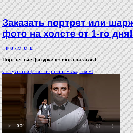
Заказать портрет или шар
фото на холсте от 1-го дня!
8 800 222 02 86
Портретные фигурки
по фото на заказ!
Статуэтка по фото с портретным сходством!