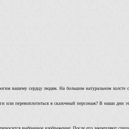
гим вашему сердцу людям. На большом натуральном холсте с
иляги или перевоплотиться в сказочный персонаж? В наши дни 
реносится выбранное изображение. После его закрепляют специ