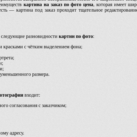
реимуществ
картина на заказ по фото цена
, которая имеет ши
есть — картина под заказ проходит тщательное редактировани
т следующие разновидности
картин по фото
:
и красками с чётким выделением фона;
ртрета;
и;
и;
уменьшенного размера.
фотографии
входит:
ого согласования с заказчиком;
ому адресу.