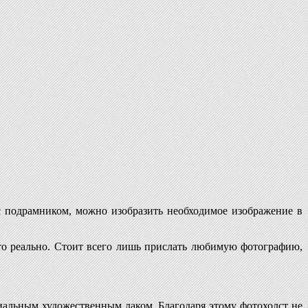
 подрамником, можно изобразить необходимое изображение в
это реально. Стоит всего лишь прислать любимую фотографию,
альным художественным лаком. Благодаря этому фотохолст не