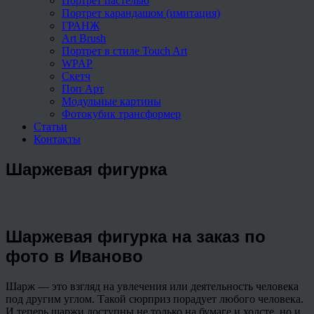
Портрет пастелью
Портрет карандашом (имитация)
ГРАНЖ
Art Brush
Портрет в стиле Touch Art
WPAP
Скетч
Поп Арт
Модульные картины
Фотокубик трансформер
Статьи
Контакты
Шаржевая фигурка
Шаржевая фигурка на заказ по
фото в Иваново
Шарж — это взгляд на увлечения или деятельность человека
под другим углом. Такой сюрприз порадует любого человека.
И теперь шаржи доступны не только на бумаге и холсте, но и