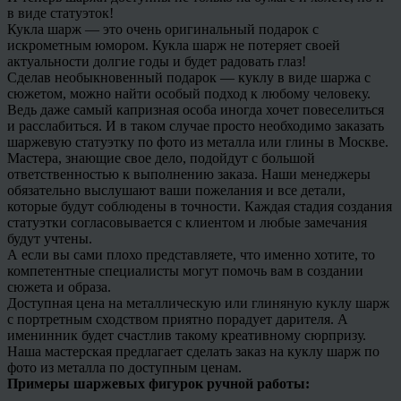
в виде статуэток!
Кукла шарж — это очень оригинальный подарок с
искрометным юмором. Кукла шарж не потеряет своей
актуальности долгие годы и будет радовать глаз!
Сделав необыкновенный подарок — куклу в виде шаржа с
сюжетом, можно найти особый подход к любому человеку.
Ведь даже самый капризная особа иногда хочет повеселиться
и расслабиться. И в таком случае просто необходимо заказать
шаржевую статуэтку по фото из металла или глины в Москве.
Мастера, знающие свое дело, подойдут с большой
ответственностью к выполнению заказа. Наши менеджеры
обязательно выслушают ваши пожелания и все детали,
которые будут соблюдены в точности. Каждая стадия создания
статуэтки согласовывается с клиентом и любые замечания
будут учтены.
А если вы сами плохо представляете, что именно хотите, то
компетентные специалисты могут помочь вам в создании
сюжета и образа.
Доступная цена на металлическую или глиняную куклу шарж
с портретным сходством приятно порадует дарителя. А
именинник будет счастлив такому креативному сюрпризу.
Наша мастерская предлагает сделать заказ на куклу шарж по
фото из металла по доступным ценам.
Примеры шаржевых фигурок ручной работы: