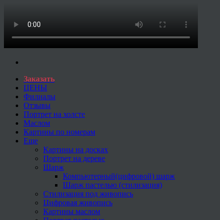
Заказать
ЦЕНЫ
Филиалы
Отзывы
Портрет на холсте
Маслом
Картины по номерам
Еще
Картины на досках
Портрет на дереве
Шарж
Компьютерный(цифровой) шарж
Шарж пастелью (стилизация)
Стилизация под живопись
Цифровая живопись
Картины маслом