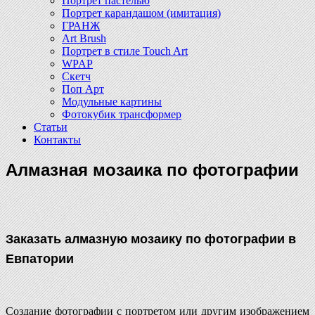
Портрет пастелью
Портрет карандашом (имитация)
ГРАНЖ
Art Brush
Портрет в стиле Touch Art
WPAP
Скетч
Поп Арт
Модульные картины
Фотокубик трансформер
Статьи
Контакты
Алмазная мозаика по фотографии
Заказать алмазную мозаику по фотографии в
Евпатории
Создание фотографии с портретом или другим изображением