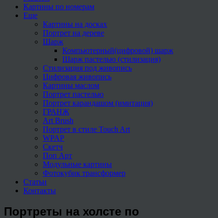
Картины по номерам
Еще
Картины на досках
Портрет на дереве
Шарж
Компьютерный(цифровой) шарж
Шарж пастелью (стилизация)
Стилизация под живопись
Цифровая живопись
Картины маслом
Портрет пастелью
Портрет карандашом (имитация)
ГРАНЖ
Art Brush
Портрет в стиле Touch Art
WPAP
Скетч
Поп Арт
Модульные картины
Фотокубик трансформер
Статьи
Контакты
Портреты на холсте по