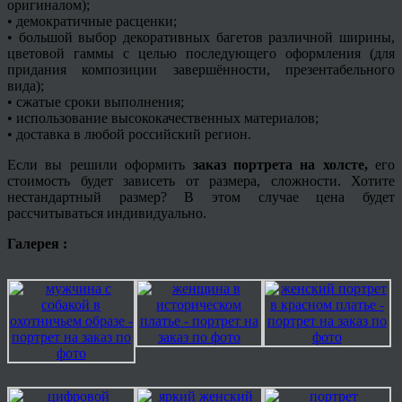
оригиналом);
• демократичные расценки;
• большой выбор декоративных
багетов
различной ширины,
цветовой гаммы с целью последующего оформления (для
придания композиции завершённости, презентабельного
вида);
• сжатые сроки выполнения;
• использование высококачественных материалов;
• доставка в любой российский регион.
Если вы решили оформить
заказ портрета на холсте,
его
стоимость будет зависеть от размера, сложности. Хотите
нестандартный размер? В этом случае цена будет
рассчитываться индивидуально.
Галерея :