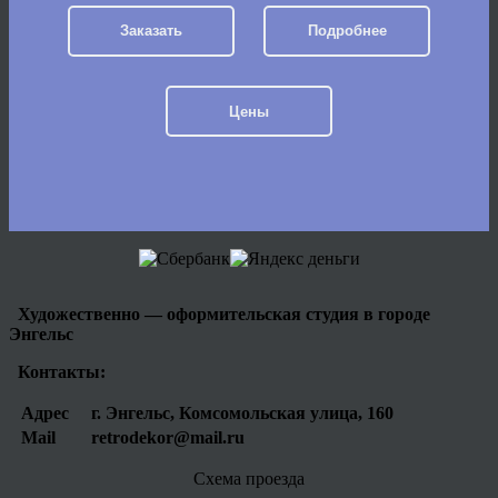
Заказать
Подробнее
Цены
Художественно — оформительская студия в городе
Энгельс
Контакты:
Адрес
г. Энгельс, Комсомольская улица, 160
Mail
retrodekor@mail.ru
Схема проезда