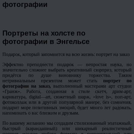
фотографии
Портреты на холсте по
фотографии в Энгельсе
Подарок, который запомнится на всю жизнь: портрет на заказ
Эффектно преподнести подарок — непростая наука, но
значительно сложнее выбрать
креативный
сюрприз, который
придётся по душе виновнику торжества. Таким
нетривиальным презентом может стать
портрет по
фотографии на заказ,
выполненный мастерами арт студии
«
Гранж
». Работа, созданная в стиле скетч,
дрим
-арт,
карикатура,
digital
—
art
, сюжетный шарж, «
love
is», поп-арт,
фотоколлаж или в другой популярной манере, без сомнения,
подарит море позитивных эмоций, будет много лет радовать,
напоминать о вас близким и друзьям.
По вашему желанию мы создадим стилизованный
эпатажный
,
быстрый (карандашный) или шикарный реалистичный
портрет маслом любого формата в горизонтальной или