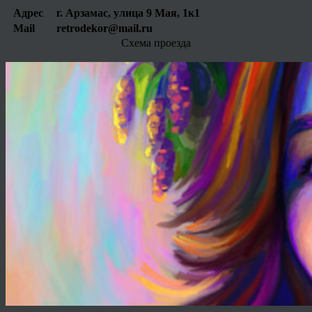
Адрес
г. Арзамас, улица 9 Мая, 1к1
Mail
retrodekor@mail.ru
Схема проезда