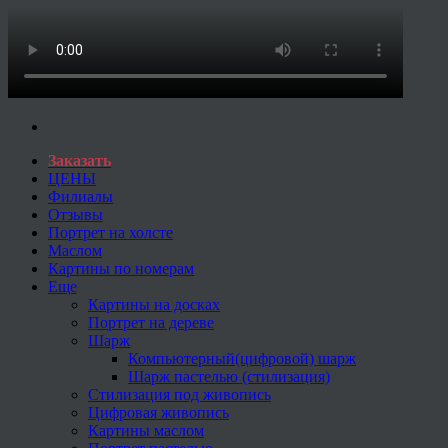
Заказать
ЦЕНЫ
Филиалы
Отзывы
Портрет на холсте
Маслом
Картины по номерам
Еще
Картины на досках
Портрет на дереве
Шарж
Компьютерный(цифровой) шарж
Шарж пастелью (стилизация)
Стилизация под живопись
Цифровая живопись
Картины маслом