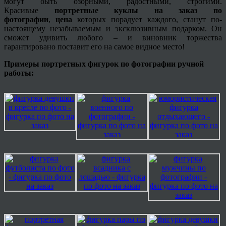
могут быть озорными, радостными, строгими.
Красивые
портретные куклы на заказ по
фотографии
,
цена
которых порадует каждого, станут по-
настоящему незабываемым и эксклюзивным подарком. Он
сможет удивить любого – и виновник торжества
гарантировано поставит его на самое видное место!
Примеры портретных фигурок по фотографии ручной
работы
: