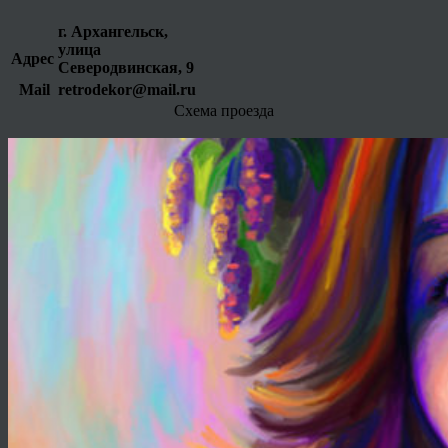
г. Архангельск,
улица
Адрес
Северодвинская, 9
Mail
retrodekor@mail.ru
Схема проезда