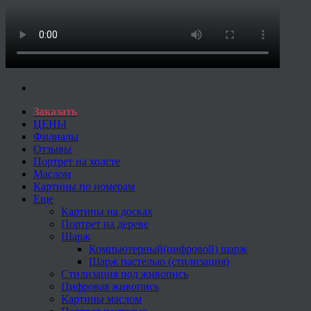
Заказать
ЦЕНЫ
Филиалы
Отзывы
Портрет на холсте
Маслом
Картины по номерам
Еще
Картины на досках
Портрет на дереве
Шарж
Компьютерный(цифровой) шарж
Шарж пастелью (стилизация)
Стилизация под живопись
Цифровая живопись
Картины маслом