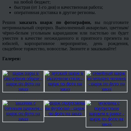
на любой бюджет;
быстрая (от 1-го дня) и качественная работа;
оперативная доставка в другие регионы.
Решив
заказать шарж по фотографии,
вы подготовите
нетривиальный сюрприз. Выполненный акварелью, цветным/
чёрно-белым угольным карандашом или пастелью он будет
уместен в качестве неожиданного и приятного презента на
юбилей, корпоративное мероприятие, день рождения,
свадебное торжество, новоселье. Звоните и заказывайте!
Галерея: