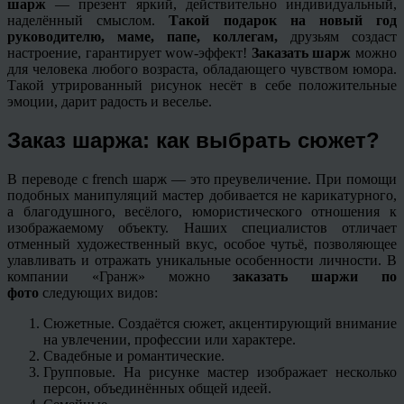
шарж
— презент яркий, действительно индивидуальный,
наделённый смыслом.
Такой подарок на новый год
руководителю, маме, папе, коллегам,
друзьям создаст
настроение, гарантирует wow-эффект!
Заказать шарж
можно
для человека любого возраста, обладающего чувством юмора.
Такой утрированный рисунок несёт в себе положительные
эмоции, дарит радость и веселье.
Заказ шаржа: как выбрать сюжет?
В переводе с french шарж — это преувеличение. При помощи
подобных манипуляций мастер добивается не карикатурного,
а благодушного, весёлого, юмористического отношения к
изображаемому объекту. Наших специалистов отличает
отменный художественный вкус, особое чутьё, позволяющее
улавливать и отражать уникальные особенности личности. В
компании «Гранж» можно
заказать шаржи по
фото
следующих видов:
Сюжетные. Создаётся сюжет, акцентирующий внимание
на увлечении, профессии или характере.
Свадебные и романтические.
Групповые. На рисунке мастер изображает несколько
персон, объединённых общей идеей.