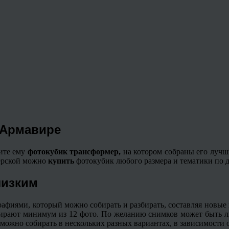
 Армавире
рите ему
фотокубик трансформер,
на котором собраны его луч
терской можно
купить
фотокубик любого размера и тематики по д
лизким
афиями, который можно собирать и разбирать, составляя новые
бирают минимум из 12 фото. По желанию снимков может быть лю
можно собирать в нескольких разных вариантах, в зависимости 