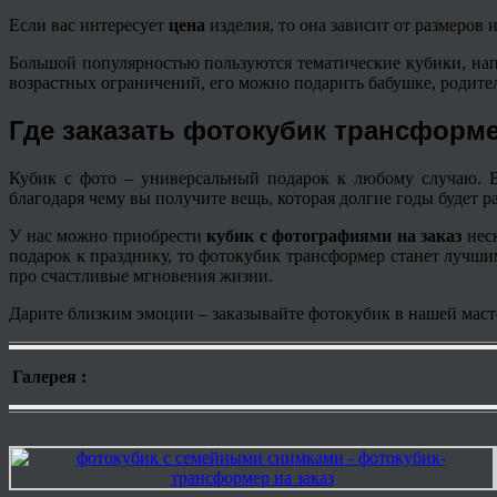
Если вас интересует
цена
изделия, то она зависит от размеров 
Большой популярностью пользуются тематические кубики, на
возрастных ограничений, его можно подарить бабушке, родите
Где заказать фотокубик трансформ
Кубик с фото – универсальный подарок к любому случаю.
благодаря чему вы получите вещь, которая долгие годы будет 
У нас можно приобрести
кубик с фотографиями на заказ
нес
подарок к празднику, то фотокубик трансформер станет луч
про счастливые мгновения жизни.
Дарите близким эмоции – заказывайте фотокубик в нашей маст
Галерея :