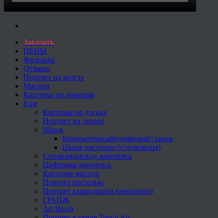
Заказать
ЦЕНЫ
Филиалы
Отзывы
Портрет на холсте
Маслом
Картины по номерам
Еще
Картины на досках
Портрет на дереве
Шарж
Компьютерный(цифровой) шарж
Шарж пастелью (стилизация)
Стилизация под живопись
Цифровая живопись
Картины маслом
Портрет пастелью
Портрет карандашом (имитация)
ГРАНЖ
Art Brush
Портрет в стиле Touch Art