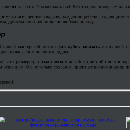
и количества фото. У маленьких на 6-8 фото цена ниже, чем на и
пример, посвященные свадьбе, рождению ребенка, годовщине от
лям, друзьям или половинке по любому поводу.
ер
 В нашей мастерской можно
фотокубик заказать
по лучшей це
радовать вас своим внешним видом.
кольких размеров, в тематическом дизайне, цветной или монох
шим решением. Он не только сохранит приятные воспоминания, 
ерской!