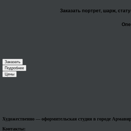
Заказать портрет, шарж, стат
Опе
Заказать
Подробнее
Цены
Художественно — оформительская студия в городе
Армави
Контакты: