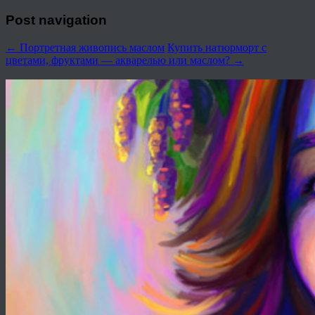
Post navigation
←
Портретная живопись маслом
Купить натюрморт с
цветами, фруктами — акварелью или маслом?
→