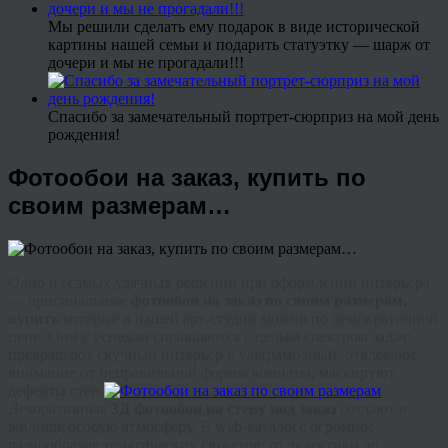
Мы решили сделать ему подарок в виде исторической
картины нашей семьи и подарить статуэтку — шарж от
дочери и мы не прогадали!!!
Спасибо за замечательный портрет-сюрприз на мой день
рождения!
Фотообои на заказ, купить по
своим размерам…
Одно из самых удачных решений при оформлении интерьера
— оригинальные
фотообои на заказ по своим размерам,
купить
которые в нашей арт-студии можно по демократичной
цене. Они с успехом справляются с целым спектром задач:
превращают скучный интерьер в ультрамодный, отвлекают
внимание от неправильной формы комнаты, маскируют
дефекты стен.
Декоративные
3Д фотообои на стену под заказ
создают в
жилище особую атмосферу. В web-каталоге огромное
разнообразие тематических сюжетов: от эклектики до