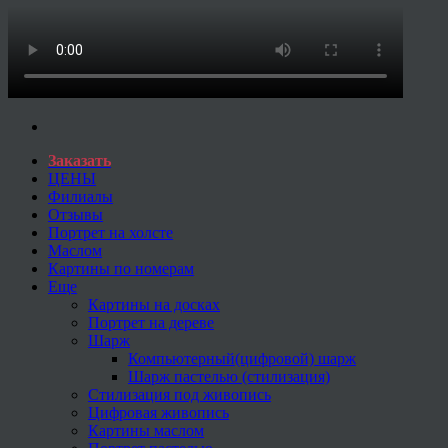
Заказать
ЦЕНЫ
Филиалы
Отзывы
Портрет на холсте
Маслом
Картины по номерам
Еще
Картины на досках
Портрет на дереве
Шарж
Компьютерный(цифровой) шарж
Шарж пастелью (стилизация)
Стилизация под живопись
Цифровая живопись
Картины маслом