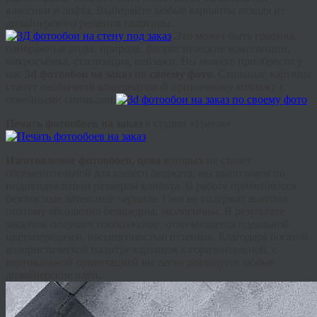
классики и лофта. Выбирайте любые варианты исходя из
дизайнерского решения квартиры.
Это может быть графика,
панорамные виды, природа, флористические композиции,
макросъёмка, стилизация, пейзажи. Вы можете приобрести у
нас
3d фотообои на заказ по своему фото.
Стильные картины
станут необычной альтернативой привычному коллажу с
семейными снимками.
Печать фотообоев на заказ
в студии «Гранж»
Изготовление фотообоев, цена
которых не станет
обременительной для вашего бюджета, мы выполняем по
индивидуальным размерам клиента. В работе применяются
безопасные латексные чернила. Они не содержат ацетона,
поэтому абсолютно безвредны, экологичны. В результате
заказчик получает изображение, отличающееся идеальной
цветопередачей, насыщенностью оттенков. Благодаря богатой
колористической палитре картинок с горизонтальной, с
вертикальной ориентацией вы легко реализуете любые
дизайнерские идеи.