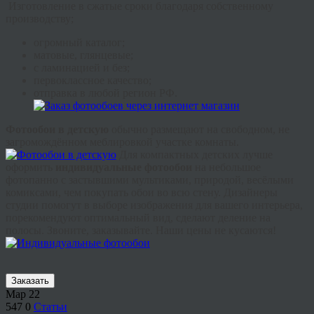
Изготовление в сжатые сроки благодаря собственному
производству;
огромный каталог;
матовые, глянцевые;
с ламинацией и без;
первоклассное качество;
отправка в любой регион РФ.
Фотообои в детскую
обычно размещают на свободном, не
загромождённом меблировкой участке комнаты.
Для компактных детских лучше
оформить
индивидуальные фотообои
на небольшое
фотопанно с застывшими мультиками, природой, весёлыми
комиксами, чем покупать обои во всю стену. Дизайнеры
студии помогут в выборе изображения для вашего интерьера,
порекомендуют оптимальный вид, сделают деление на
полосы. Звоните, заказывайте. Наши цены не кусаются!
Заказать
Мар
22
547
0
Статьи