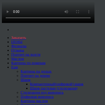
Заказать
ЦЕНЫ
Филиалы
Отзывы
Портрет на холсте
Маслом
Картины по номерам
Еще
Картины на досках
Портрет на дереве
Шарж
Компьютерный(цифровой) шарж
Шарж пастелью (стилизация)
Стилизация под живопись
Цифровая живопись
Картины маслом