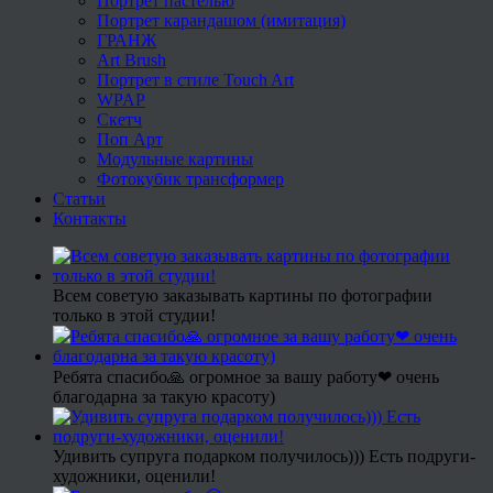
Портрет пастелью
Портрет карандашом (имитация)
ГРАНЖ
Art Brush
Портрет в стиле Touch Art
WPAP
Скетч
Поп Арт
Модульные картины
Фотокубик трансформер
Статьи
Контакты
Всем советую заказывать картины по фотографии
только в этой студии!
Ребята спасибо🙏 огромное за вашу работу❤ очень
благодарна за такую красоту)
Удивить супруга подарком получилось))) Есть подруги-
художники, оценили!