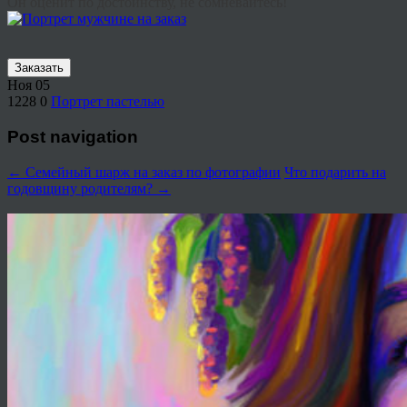
Он оценит по достоинству, не сомневайтесь!
Заказать
Ноя
05
1228
0
Портрет пастелью
Post navigation
←
Семейный шарж на заказ по фотографии
Что подарить на
годовщину родителям?
→