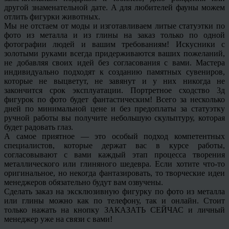
другой знаменательной дате. А для любителей фауны можем
отлить фигурки животных.
Мы не отстаем от моды и изготавливаем литые статуэтки по
фото из металла и из глины на заказ только по одной
фотографии людей и вашим требованиям! Искусники с
золотыми руками всегда придерживаются ваших пожеланий,
не добавляя своих идей без согласования с вами. Мастера
индивидуально подходят к созданию памятных сувениров,
которые не выцветут, не завянут и у них никогда не
закончится срок эксплуатации. Портретное сходство 3д
фигурок по фото будет фантастическим! Всего за несколько
дней по минимальной цене и без предоплаты за статуэтку
ручной работы вы получите небольшую скульптуру, которая
будет радовать глаз.
А самое приятное — это особый подход компетентных
специалистов, которые держат вас в курсе работы,
согласовывают с вами каждый этап процесса творения
металлического или глиняного шедевра. Если хотите что-то
оригинальное, но некогда фантазировать, то творческие идеи
менеджеров обязательно будут вам озвучены.
Сделать заказ на эксклюзивную фигурку по фото из металла
или глины можно как по телефону, так и онлайн. Стоит
только нажать на кнопку ЗАКАЗАТЬ СЕЙЧАС и личный
менеджер
уже на связи с вами!