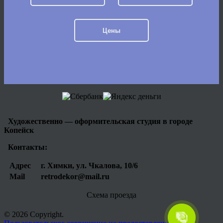
Цены
Художественно — оформительская студия в городе
Копейск
Контакты:
Адрес
г. Химки, ул. Чкалова, 10/6
Mail
retrodekor@mail.ru
Схема проезда
© 2026 Copyright.