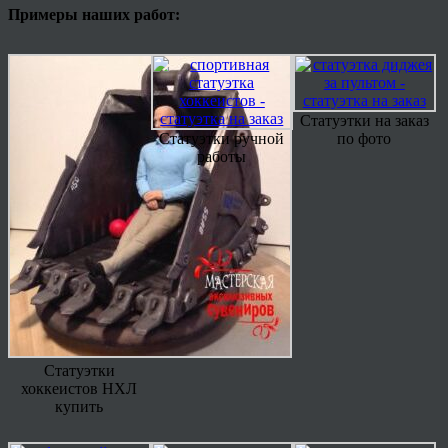
Примеры наших работ:
Статуэтки на заказ
Статуэтки ручной
по фото
работы
Статуэтки
хоккеистов НХЛ
купить