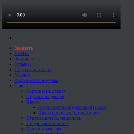
Заказать
ЦЕНЫ
Филиалы
Отзывы
Портрет на холсте
Маслом
Картины по номерам
Еще
Картины на досках
Портрет на дереве
Шарж
Компьютерный(цифровой) шарж
Шарж пастелью (стилизация)
Стилизация под живопись
Цифровая живопись
Картины маслом