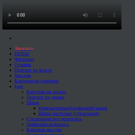
Заказать
ЦЕНЫ
Филиалы
Отзывы
Портрет на холсте
Маслом
Картины по номерам
Еще
Картины на досках
Портрет на дереве
Шарж
Компьютерный(цифровой) шарж
Шарж пастелью (стилизация)
Стилизация под живопись
Цифровая живопись
Картины маслом