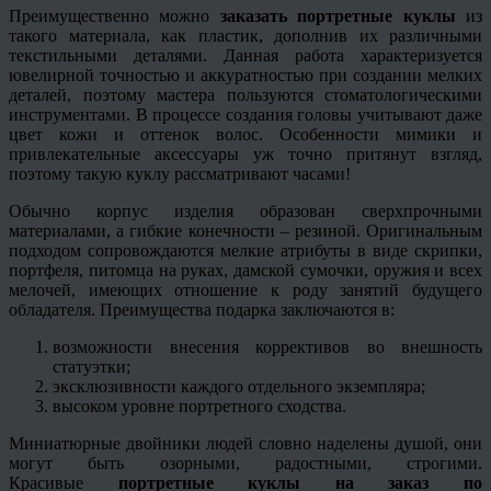
Преимущественно можно
заказать портретные куклы
из
такого материала, как пластик, дополнив их различными
текстильными деталями. Данная работа характеризуется
ювелирной точностью и аккуратностью при создании мелких
деталей, поэтому мастера пользуются стоматологическими
инструментами. В процессе создания головы учитывают даже
цвет кожи и оттенок волос. Особенности мимики и
привлекательные аксессуары уж точно притянут взгляд,
поэтому такую куклу рассматривают часами!
Обычно корпус изделия образован сверхпрочными
материалами, а гибкие конечности – резиной. Оригинальным
подходом сопровождаются мелкие атрибуты в виде скрипки,
портфеля, питомца на руках, дамской сумочки, оружия и всех
мелочей, имеющих отношение к роду занятий будущего
обладателя. Преимущества подарка заключаются в:
возможности внесения коррективов во внешность
статуэтки;
эксклюзивности каждого отдельного экземпляра;
высоком уровне портретного сходства.
Миниатюрные двойники людей словно наделены душой, они
могут быть озорными, радостными, строгими.
Красивые
портретные куклы на заказ по