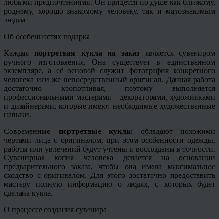
любыми предпочтениями. Он придется по душе как близкому,
родному, хорошо знакомому человеку, так и малознакомым
людям.
Об особенностях подарка
Каждая
портретная кукла на заказ
является сувениром
ручного изготовления. Она существует в единственном
экземпляре, а её основой служит фотография конкретного
человека или же непосредственный оригинал. Данная работа
достаточно кропотливая, поэтому выполняется
профессиональными мастерами – декораторами, художниками
и дизайнерами, которые имеют необходимые художественные
навыки.
Современные
портретные куклы
обладают похожими
чертами лица с оригиналом, при этом особенности одежды,
работы или увлечений будут учтены и воссозданы в точности.
Сувенирная копия человека делается на основании
предварительного заказа, чтобы она имела максимальное
сходство с оригиналом. Для этого достаточно предоставить
мастеру полную информацию о людях, с которых будет
сделана кукла.
О процессе создания сувенира