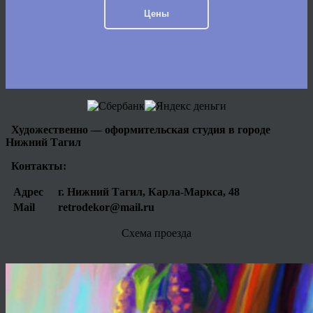
Цены
Художественно — оформительская студия в городе
Нижний Тагил
Контакты:
Адрес
г. Нижний Тагил, Карла-Маркса, 48
Mail
retrodekor@mail.ru
Схема проезда