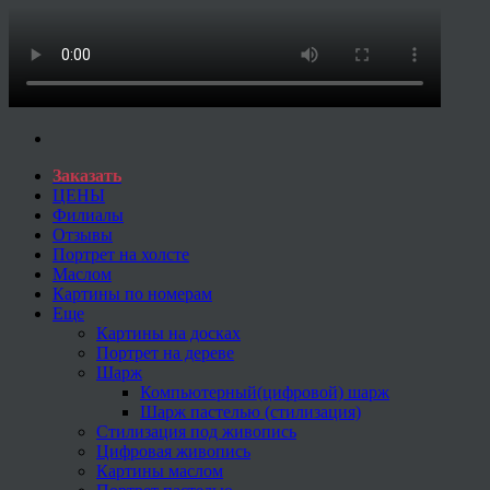
Заказать
ЦЕНЫ
Филиалы
Отзывы
Портрет на холсте
Маслом
Картины по номерам
Еще
Картины на досках
Портрет на дереве
Шарж
Компьютерный(цифровой) шарж
Шарж пастелью (стилизация)
Стилизация под живопись
Цифровая живопись
Картины маслом