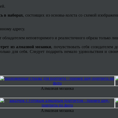
ей.
ь в наборах
, состоящих из основы-холста со схемой изображен
нному адресу.
ет обладателем неповторимого и реалистичного образа только ли
трет из алмазной мозаики
, почувствовать себя созидателем
только для себя. Следует подарить немало удовольствия и сво
Алмазная мозаика
Алмазная мозаика