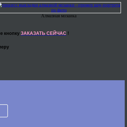
Алмазная мозаика
те кнопку
ЗАКАЗАТЬ СЕЙЧАС
!
меру