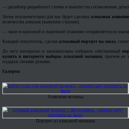
— дизайнер разработает схемы и вышлет на согласование детал
Затем исключительно для вас будет сделана
алмазная живопис
количества алмазов (камушек-стразов);
— заказ в красивой и надежной упаковке отправляется по указа
Каждый покупатель, сделав
алмазный портрет на заказ
, стан
До чего интересно и занимательно собирать собственный
пор
купить в интернете наборы алмазной мозаики
, причем не 
подарок своими руками.
Галерея:
Алмазная мозаика
Портрет из алмазной мозаики