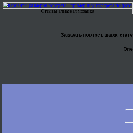
Отзывы алмазная мозаика
Заказать портрет, шарж, стат
Опе