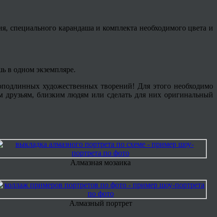
ия, специального карандаша и комплекта необходимого цвета и
шь в одном экземпляре.
 доподлинных художественных творений! Для этого необходимо
им друзьям, близким людям или сделать для них оригинальный
Алмазная мозаика
Алмазный портрет