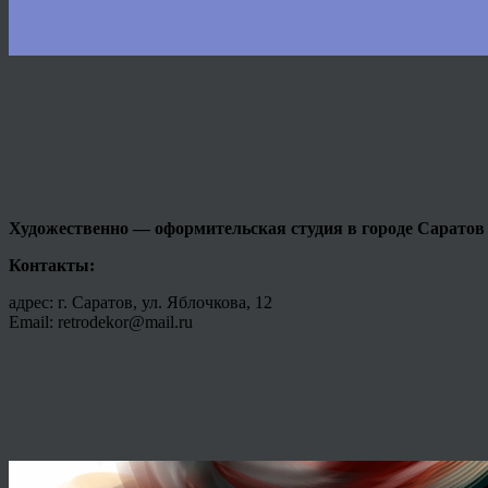
Художественно — оформительская студия в городе
Саратов
Контакты:
адрес: г. Саратов, ул. Яблочкова, 12
Email: retrodekor@mail.ru