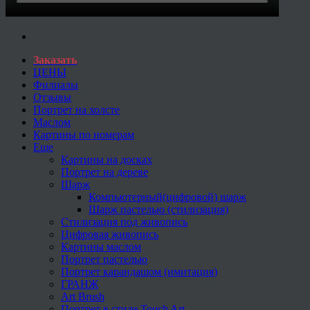
Заказать
ЦЕНЫ
Филиалы
Отзывы
Портрет на холсте
Маслом
Картины по номерам
Еще
Картины на досках
Портрет на дереве
Шарж
Компьютерный(цифровой) шарж
Шарж пастелью (стилизация)
Стилизация под живопись
Цифровая живопись
Картины маслом
Портрет пастелью
Портрет карандашом (имитация)
ГРАНЖ
Art Brush
Портрет в стиле Touch Art