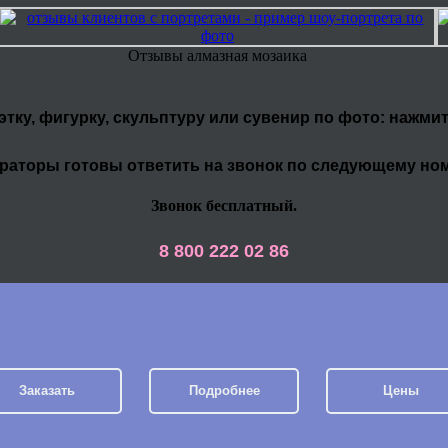
Отзывы алмазная мозаика
уэтку, фигурку, скульптуру или сувенир по фото: нажми
раторы готовы ответить на звонок по следующему но
Звонок бесплатный.
8 800 222 02 86
Заказать
Подробнее
Цены