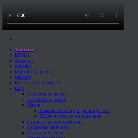
Заказать
ЦЕНЫ
Филиалы
Отзывы
Портрет на холсте
Маслом
Картины по номерам
Еще
Картины на досках
Портрет на дереве
Шарж
Компьютерный(цифровой) шарж
Шарж пастелью (стилизация)
Стилизация под живопись
Цифровая живопись
Картины маслом