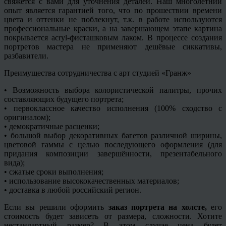
свяжется с вами для уточнения деталей. Наш многолетний
опыт является гарантией того, что по прошествии времени
цвета и оттенки не поблекнут, т.к. в работе используются
профессиональные краски, а на завершающем этапе картина
покрывается
acryl
-фисташковым лаком. В процессе создания
портретов мастера не применяют дешёвые
сиккативы
,
разбавители.
Преимущества сотрудничества с арт студией «
Гранж
»
• Возможность выбора колористической палитры, прочих
составляющих будущего портрета;
• первоклассное качество исполнения (100% сходство с
оригиналом);
• демократичные расценки;
• большой выбор декоративных
багетов
различной ширины,
цветовой гаммы с целью последующего оформления (для
придания композиции завершённости, презентабельного
вида);
• сжатые сроки выполнения;
• использование высококачественных материалов;
• доставка в любой российский регион.
Если вы решили оформить
заказ портрета на холсте,
его
стоимость будет зависеть от размера, сложности. Хотите
нестандартный размер? В этом случае цена будет