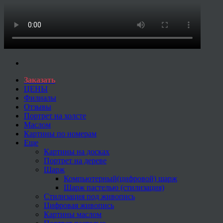
Заказать
ЦЕНЫ
Филиалы
Отзывы
Портрет на холсте
Маслом
Картины по номерам
Еще
Картины на досках
Портрет на дереве
Шарж
Компьютерный(цифровой) шарж
Шарж пастелью (стилизация)
Стилизация под живопись
Цифровая живопись
Картины маслом