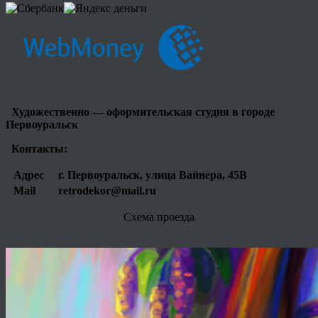
Художественно — оформительская студия в городе
Первоуральск
Контакты:
Адрес
г. Первоуральск, улица Вайнера, 45В
Mail
retrodekor@mail.ru
Схема проезда