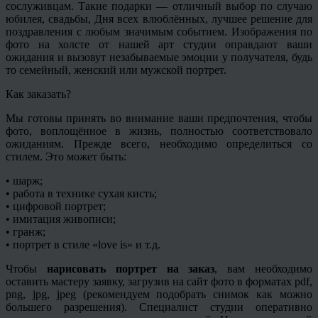
сослуживцам. Такие подарки — отличный выбор по случаю
юбилея, свадьбы, Дня всех влюблённых, лучшее решение для
поздравления с любым значимым событием. Изображения по
фото на холсте от нашей арт студии оправдают ваши
ожидания и вызовут незабываемые эмоции у получателя, будь
то семейный, женский или мужской портрет.
Как заказать?
Мы готовы принять во внимание ваши предпочтения, чтобы
фото, воплощённое в жизнь, полностью соответствовало
ожиданиям. Прежде всего, необходимо определиться со
стилем. Это может быть:
• шарж;
• работа в технике сухая кисть;
• цифровой портрет;
• имитация живописи;
•
гранж
;
• портрет в стиле «
love
is» и т.д.
Чтобы
нарисовать портрет на заказ
, вам необходимо
оставить мастеру заявку, загрузив на сайт фото в форматах pdf,
png, jpg, jpeg (рекомендуем подобрать снимок как можно
большего разрешения). Специалист студии оперативно