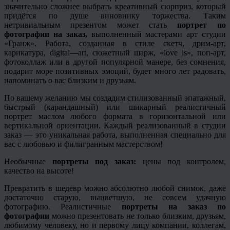
значительно сложнее выбрать
креативный
сюрприз, который
придётся по душе виновнику торжества. Таким
нетривиальным презентом может стать
портрет по
фотографии на заказ,
выполненный мастерами арт студии
«
Гранж
». Работа, созданная в стиле скетч,
дрим
-арт,
карикатура,
digital
—
art
, сюжетный шарж, «
love
is», поп-арт,
фотоколлаж или в другой популярной манере, без сомнения,
подарит море позитивных эмоций, будет много лет радовать,
напоминать о вас близким и друзьям.
По вашему желанию мы создадим стилизованный
эпатажный
,
быстрый (карандашный) или шикарный реалистичный
портрет маслом любого формата в горизонтальной или
вертикальной ориентации. Каждый реализованный в студии
заказ — это уникальная работа, выполненная специально для
вас с любовью и филигранным мастерством!
Необычные
портреты под заказ:
цены под контролем,
качество на высоте!
Превратить в шедевр можно абсолютно любой снимок, даже
достаточно старую, выцветшую, не совсем удачную
фотографию. Реалистичные
портреты на заказ по
фотографии
можно презентовать не только близким, друзьям,
любимому человеку, но и первому лицу компании, коллегам,