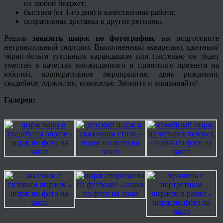
на любой бюджет;
быстрая (от 1-го дня) и качественная работа;
оперативная доставка в другие регионы.
Решив
заказать шарж по фотографии,
вы подготовите
нетривиальный сюрприз. Выполненный акварелью, цветным/
чёрно-белым угольным карандашом или пастелью он будет
уместен в качестве неожиданного и приятного презента на
юбилей, корпоративное мероприятие, день рождения,
свадебное торжество, новоселье. Звоните и заказывайте!
Галерея: