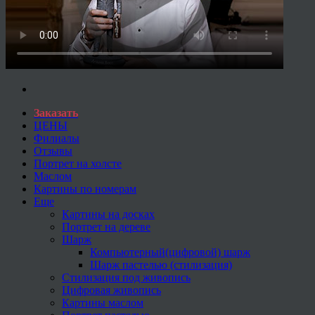
Заказать
ЦЕНЫ
Филиалы
Отзывы
Портрет на холсте
Маслом
Картины по номерам
Еще
Картины на досках
Портрет на дереве
Шарж
Компьютерный(цифровой) шарж
Шарж пастелью (стилизация)
Стилизация под живопись
Цифровая живопись
Картины маслом