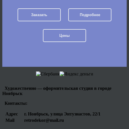
Заказать
Подробнее
Цены
Художественно — оформительская студия в городе
Ноябрьск
Контакты:
Адрес
г. Ноябрьск, улица Энтузиастов, 22/1
Mail
retrodekor@mail.ru