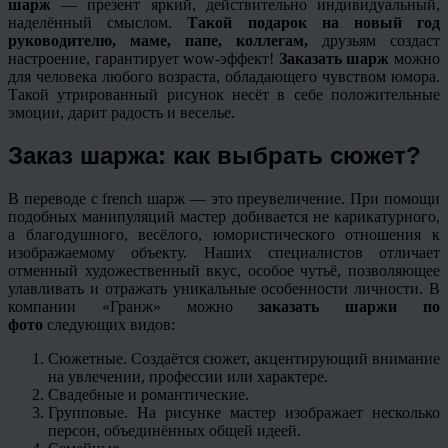
шарж
— презент яркий, действительно индивидуальный,
наделённый смыслом.
Такой подарок на новый год
руководителю, маме, папе, коллегам,
друзьям создаст
настроение, гарантирует wow-эффект!
Заказать шарж
можно
для человека любого возраста, обладающего чувством юмора.
Такой утрированный рисунок несёт в себе положительные
эмоции, дарит радость и веселье.
Заказ шаржа: как выбрать сюжет?
В переводе с french шарж — это преувеличение. При помощи
подобных манипуляций мастер добивается не карикатурного,
а благодушного, весёлого, юмористического отношения к
изображаемому объекту. Наших специалистов отличает
отменный художественный вкус, особое чутьё, позволяющее
улавливать и отражать уникальные особенности личности. В
компании «Гранж» можно
заказать шаржи по
фото
следующих видов:
Сюжетные. Создаётся сюжет, акцентирующий внимание
на увлечении, профессии или характере.
Свадебные и романтические.
Групповые. На рисунке мастер изображает несколько
персон, объединённых общей идеей.