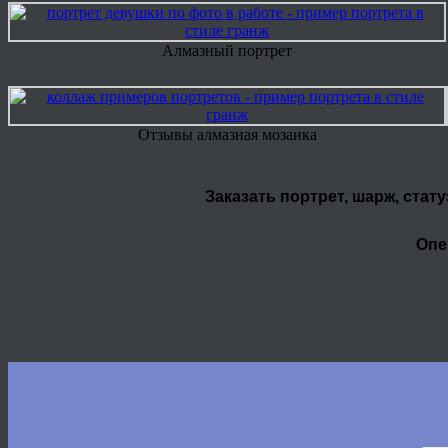
Алмазный портрет
Отзывы алмазная мозаика
Заказать портрет, шарж, стат
Опе