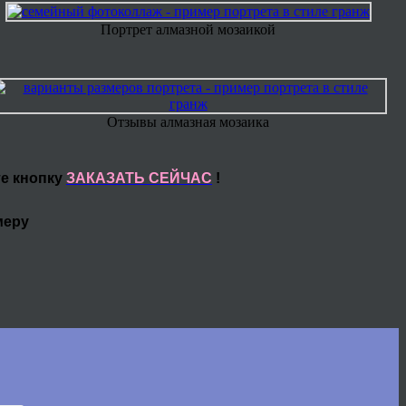
Портрет алмазной мозаикой
Отзывы алмазная мозаика
те кнопку
ЗАКАЗАТЬ СЕЙЧАС
!
меру