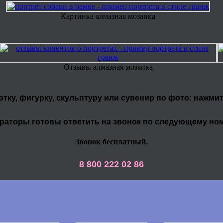
Картинка алмазная мозаика
Отзывы алмазная мозаика
уэтку, фигурку, скульптуру или сувенир по фото: нажми
раторы готовы ответить на звонок по следующему но
Звонок бесплатный.
8 800 222 02 86