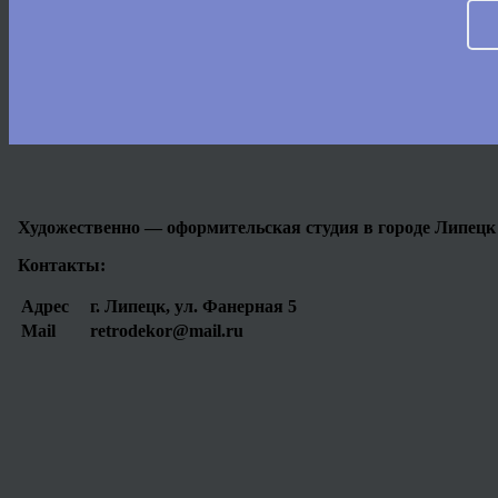
Художественно — оформительская студия в городе Липецк
Контакты:
Адрес
г. Липецк, ул. Фанерная 5
Mail
retrodekor@mail.ru