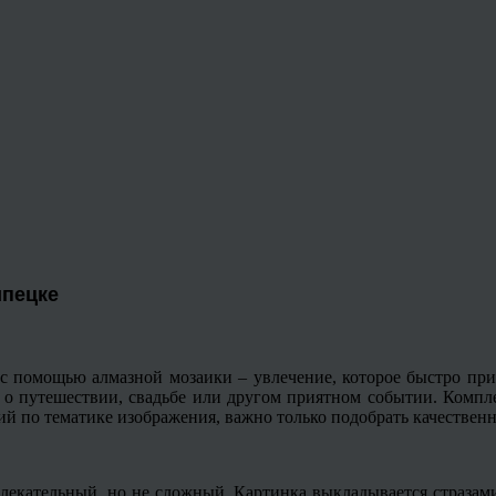
ипецке
с помощью алмазной мозаики – увлечение, которое быстро прио
м о путешествии, свадьбе или другом приятном событии. Комп
ений по тематике изображения, важно только подобрать качестве
лекательный, но не сложный. Картинка выкладывается стразами,