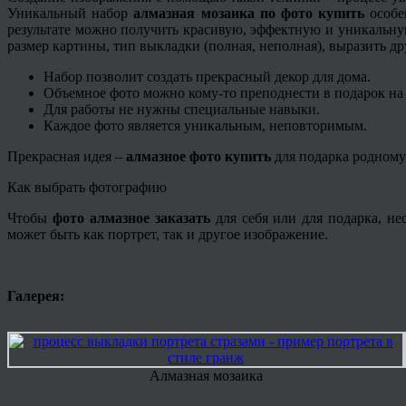
Уникальный набор
алмазная мозаика по фото
купить
особен
результате можно получить красивую, эффектную и уникальн
размер картины, тип выкладки (полная, неполная), выразить д
Набор позволит создать прекрасный декор для дома.
Объемное фото можно кому-то преподнести в подарок на 
Для работы не нужны специальные навыки.
Каждое фото является уникальным, неповторимым.
Прекрасная идея –
алмазное фото купить
для подарка родному 
Как выбрать фотографию
Чтобы
фото алмазное заказать
для себя или для подарка, н
может быть как портрет, так и другое изображение.
Галерея:
Алмазная мозаика