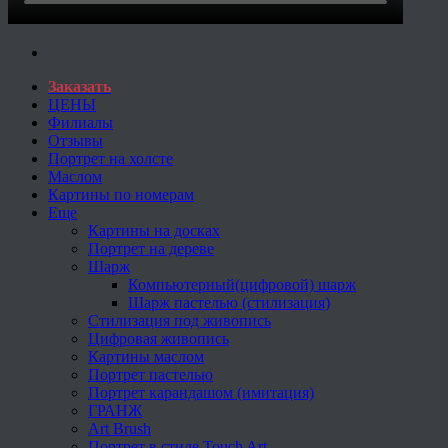
Заказать
ЦЕНЫ
Филиалы
Отзывы
Портрет на холсте
Маслом
Картины по номерам
Еще
Картины на досках
Портрет на дереве
Шарж
Компьютерный(цифровой) шарж
Шарж пастелью (стилизация)
Стилизация под живопись
Цифровая живопись
Картины маслом
Портрет пастелью
Портрет карандашом (имитация)
ГРАНЖ
Art Brush
Портрет в стиле Touch Art