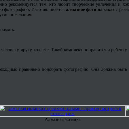
но рекомендуется тем, кто любит творческие увлечения и хобб
ую фотографию. Изготавливается
алмазное фото на заказ
с разн
ругие пожелания.
память.
человеку, другу, коллеге. Такой комплект понравится и ребенку.
еобходимо правильно подобрать фотографию. Она должна быть 
Алмазная мозаика