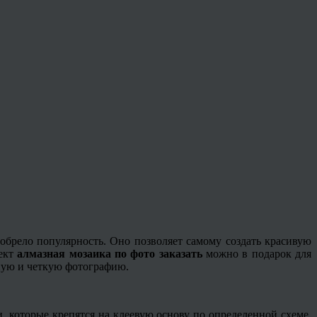
брело популярность. Оно позволяет самому создать красивую
лект
алмазная мозаика по фото заказать
можно в подарок для
нную и четкую фотографию.
 которые крепятся на клеевую основу по определенной схеме.