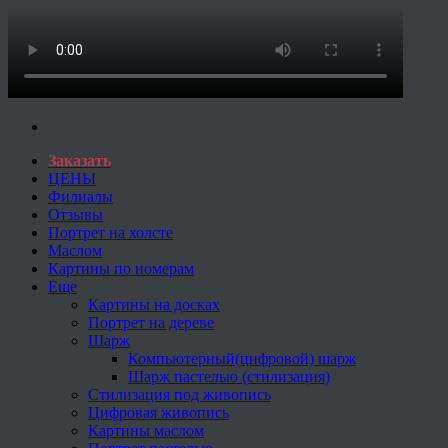
Заказать
ЦЕНЫ
Филиалы
Отзывы
Портрет на холсте
Маслом
Картины по номерам
Еще
Картины на досках
Портрет на дереве
Шарж
Компьютерный(цифровой) шарж
Шарж пастелью (стилизация)
Стилизация под живопись
Цифровая живопись
Картины маслом