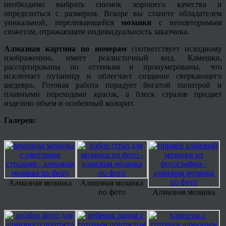
необходимо выбрать снимок хорошего качества и
определиться с размером. Вскоре вы станете обладателем
уникальной, переливающейся
мозаики
с неповторимым
сюжетом, отражающим индивидуальность заказчика.
Алмазная картина по номерам
соответствует исходному
изображению, имеет реалистичный вид. Камешки,
рассортированы по оттенкам и пронумерованы, что
исключает путаницу и облегчает создание сверкающего
шедевра. Готовая работа порадует богатой палитрой и
плавными переходами красок, а блеск стразов придает
изделию объем и особенный колорит.
Галерея:
Алмазная мозаика
Алмазная мозаика
по фото
Алмазная мозаика