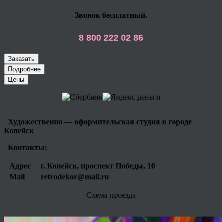
Звонок бесплатный.
8 800 222 02 86
Заказать
Подробнее
Цены
Художественно — оформительская студия в городе
Копейск
Контакты:
Адрес
г. Копейск, проспект Победы, 10
Mail
retrodekor@mail.ru
Схема проезда