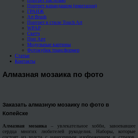
Портрет пастелью
Портрет карандашом (имитация)
ГРАНЖ
Art Brush
Портрет в стиле Touch Art
WPAP
Скетч
Поп Арт
Модульные картины
Фотокубик трансформер
Статьи
Контакты
Алмазная мозаика по фото
Заказать алмазную мозаику по фото в
Копейске
Алмазная мозаика
– увлекательное хобби, завоевавшее
сердца многих любителей рукоделия. Наборы, которые
состоят из холста с нанесенным изображением и стразов,