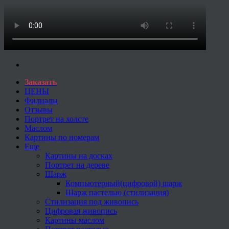
Заказать
ЦЕНЫ
Филиалы
Отзывы
Портрет на холсте
Маслом
Картины по номерам
Еще
Картины на досках
Портрет на дереве
Шарж
Компьютерный(цифровой) шарж
Шарж пастелью (стилизация)
Стилизация под живопись
Цифровая живопись
Картины маслом