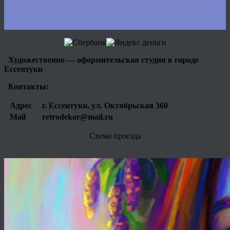
Художественно — оформительская студия в городе
Ессентуки
Контакты:
Адрес
г. Ессентуки, ул. Октябрьская 360
Mail
retrodekor@mail.ru
Схема проезда