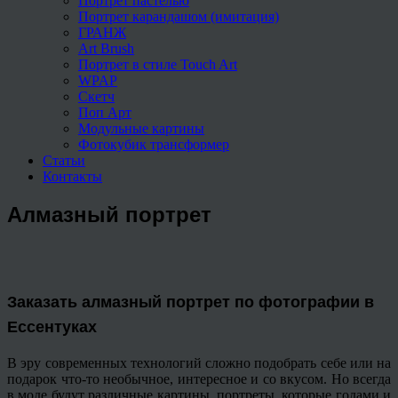
Портрет пастелью
Портрет карандашом (имитация)
ГРАНЖ
Art Brush
Портрет в стиле Touch Art
WPAP
Скетч
Поп Арт
Модульные картины
Фотокубик трансформер
Статьи
Контакты
Алмазный портрет
Заказать алмазный портрет по фотографии в
Ессентуках
В эру современных технологий сложно подобрать себе или на
подарок что-то необычное, интересное и со вкусом. Но всегда
в моде будут различные картины, портреты, которые годами и