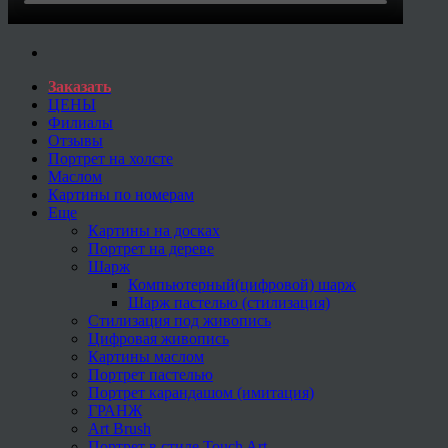
Заказать
ЦЕНЫ
Филиалы
Отзывы
Портрет на холсте
Маслом
Картины по номерам
Еще
Картины на досках
Портрет на дереве
Шарж
Компьютерный(цифровой) шарж
Шарж пастелью (стилизация)
Стилизация под живопись
Цифровая живопись
Картины маслом
Портрет пастелью
Портрет карандашом (имитация)
ГРАНЖ
Art Brush
Портрет в стиле Touch Art