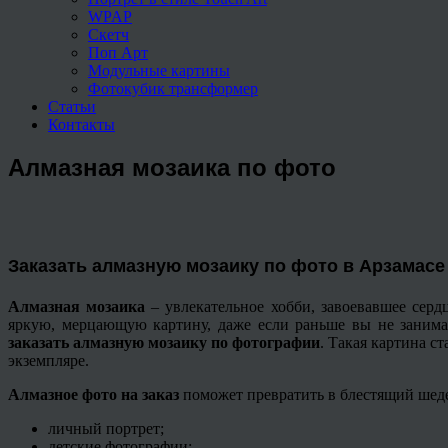
WPAP
Скетч
Поп Арт
Модульные картины
Фотокубик трансформер
Статьи
Контакты
Алмазная мозаика по фото
Заказать алмазную мозаику по фото в Арзамасе
Алмазная мозаика
– увлекательное хобби, завоевавшее серд
яркую, мерцающую картину, даже если раньше вы не занимал
заказать алмазную мозаику по фотографии
. Такая картина с
экземпляре.
Алмазное фото на заказ
поможет превратить в блестящий шед
личный портрет;
детские фотографии;