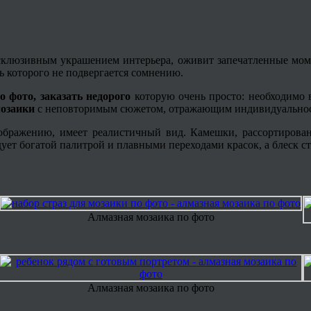
ксклюзивным украшением интерьера, оживит запечатленные мом
ь которого не подвергается сомнению.
о фото, заказать недорого
которую очень просто: необходимо в
озаики
с неповторимым сюжетом, отражающим индивидуальност
ображению, имеет реалистичный вид. Камешки, рассортирова
дует богатой палитрой и плавными переходами красок, а блеск с
Алмазная мозаика по фото
Алмазная мозаика по фото