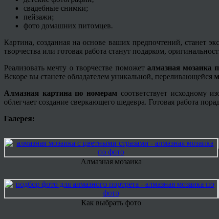
свадебные снимки;
пейзажи;
фото домашних питомцев.
Картина, созданная на основе ваших предпочтений, станет э
творчества или готовая работа станут подарком, оригинальност
Реализовать мечту о творчестве поможет
алмазная мозаика п
Вскоре вы станете обладателем уникальной, переливающейся
м
Алмазная картина по номерам
соответствует исходному из
облегчает создание сверкающего шедевра. Готовая работа пора
Галерея:
Алмазная мозаика
Как выбрать фото