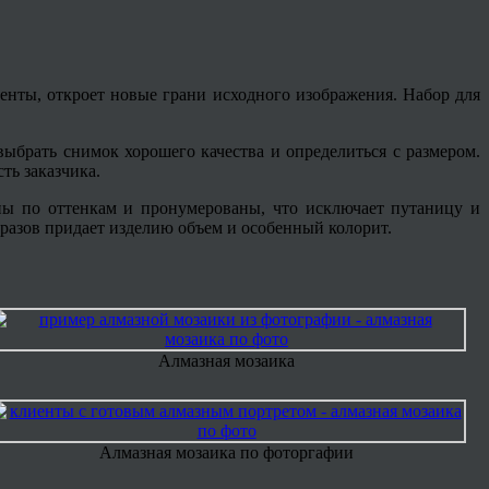
енты, откроет новые грани исходного изображения. Набор для
ыбрать снимок хорошего качества и определиться с размером.
ь заказчика.
ны по оттенкам и пронумерованы, что исключает путаницу и
тразов придает изделию объем и особенный колорит.
Алмазная мозаика
Алмазная мозаика по фоторгафии