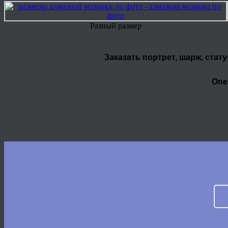
Разный размер
Заказать портрет, шарж, стат
Опе