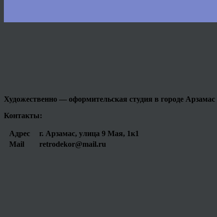
Художественно — оформительская студия в городе
Арзамас
Контакты:
Адрес
г. Арзамас, улица 9 Мая, 1к1
Mail
retrodekor@mail.ru