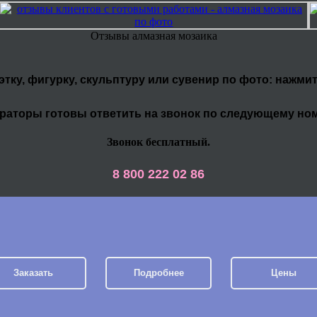
Отзывы алмазная мозаика
уэтку, фигурку, скульптуру или сувенир по фото: нажми
раторы готовы ответить на звонок по следующему но
Звонок бесплатный.
8 800 222 02 86
Заказать
Подробнее
Цены