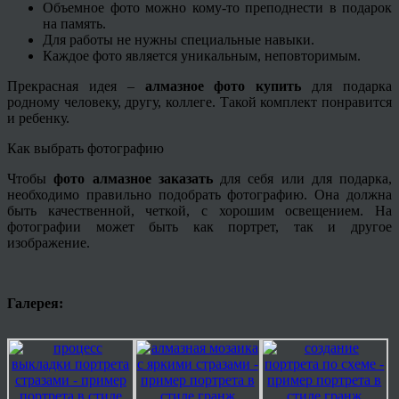
Объемное фото можно кому-то преподнести в подарок
на память.
Для работы не нужны специальные навыки.
Каждое фото является уникальным, неповторимым.
Прекрасная идея –
алмазное фото купить
для подарка
родному человеку, другу, коллеге. Такой комплект понравится
и ребенку.
Как выбрать фотографию
Чтобы
фото алмазное заказать
для себя или для подарка,
необходимо правильно подобрать фотографию. Она должна
быть качественной, четкой, с хорошим освещением. На
фотографии может быть как портрет, так и другое
изображение.
Галерея: