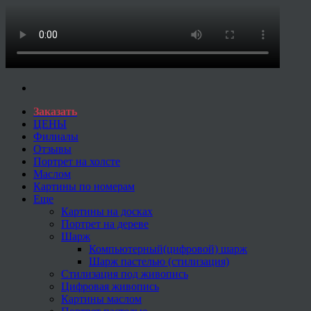
Заказать
ЦЕНЫ
Филиалы
Отзывы
Портрет на холсте
Маслом
Картины по номерам
Еще
Картины на досках
Портрет на дереве
Шарж
Компьютерный(цифровой) шарж
Шарж пастелью (стилизация)
Стилизация под живопись
Цифровая живопись
Картины маслом