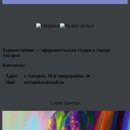
Художественно — оформительская студия в городе
Ангарск
Контакты:
Адрес
г. Ангарск, 10-й микрорайон, 46
Mail
retrodekor@mail.ru
Схема проезда